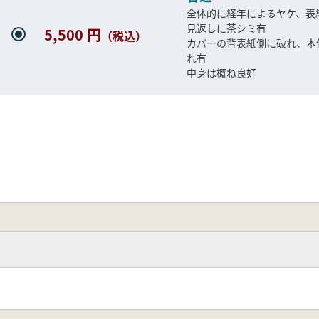
全体的に経年によるヤケ、表
見返しに茶シミ有
5,500 円
（税込）
カバーの背表紙側に破れ、本
れ有
中身は概ね良好