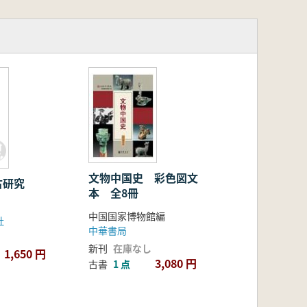
文物中国史 彩色図文
古研究
本 全8冊
中国国家博物館編
社
中華書局
新刊
在庫なし
1,650 円
3,080 円
古書
1 点