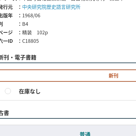
発行元
中央研究院歴史語言研究所
出版年
1968/06
判
B4
ページ
精装 102p
六一ID
C18805
新刊・電子書籍
新刊
在庫なし
古書
普通