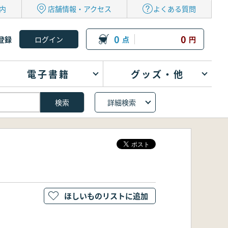
内
店舗情報・アクセス
よくある質問
0
0
登録
点
円
電子書籍
グッズ・他
詳細検索
ほしいものリストに追加