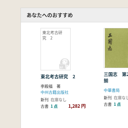
あなたへのおすすめ
東北考古研
究 2
三国志 第
東北考古研究 2
揃
李殿福 著
中華書局
中州古籍出版社
新刊
在庫な
新刊
在庫なし
古書
1 点
1,282 円
古書
1 点