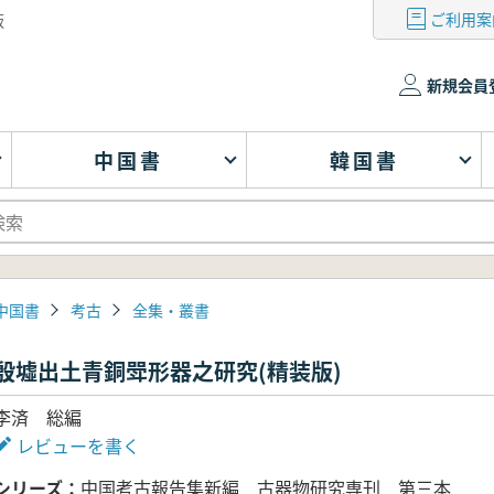
ご利用案
版
新規会員
中国書
韓国書
中国書
考古
全集・叢書
殷墟出土青銅斝形器之研究(精装版)
李済 総編
レビューを書く
シリーズ
中国考古報告集新編 古器物研究専刊 第三本