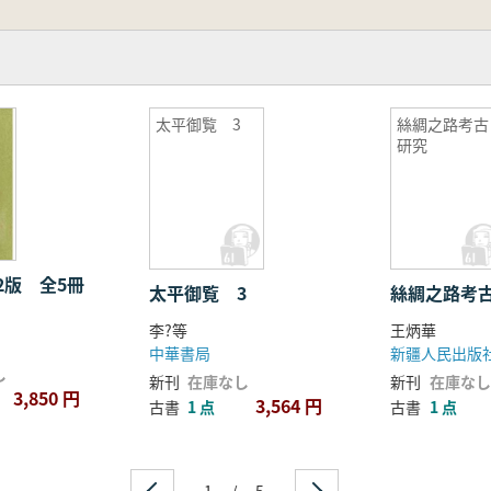
太平御覧 3
絲綢之路考古
研究
2版 全5冊
太平御覧 3
絲綢之路考
李?等
王炳華
中華書局
新疆人民出版
し
新刊
在庫なし
新刊
在庫なし
3,850 円
3,564 円
古書
1 点
古書
1 点