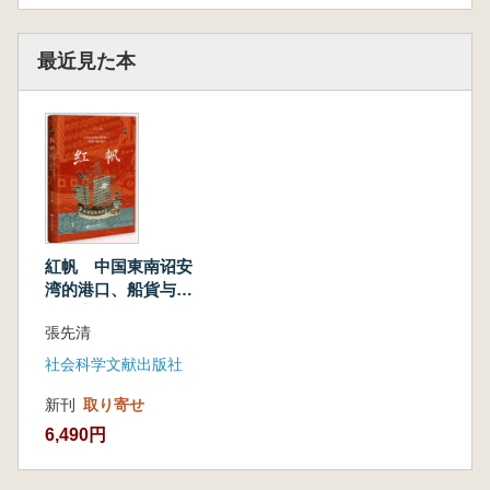
最近見た本
紅帆 中国東南诏安
湾的港口、船貨与海
洋遺産
張先清
社会科学文献出版社
新刊
取り寄せ
6,490円