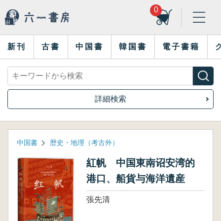
0
新刊
古書
中国書
韓国書
電子書籍
詳細検索
中国書
歴史・地理（考古外）
紅帆 中国東南诏安湾的
港口、船貨与海洋遺産
張先清