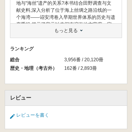
地与“海丝”遗产的关系?本书结合田野调查与文
献史料,深入分析了位于海上丝绸之路沿线的一
个海湾——诏安湾卷入早期世界体系的历史与遗
产重组,揭示了宋元以来闽南滨海地方官府、宗
もっと見る
族、军户、舶商、海盗等各色人群,围绕港口开
发、船货贸易与海疆治理之间产生的复杂互动过
程。作者试图阐明,通过海洋与世界连接,曾经是
ランキング
历史上中国社会发展的一个重要动力。本书行文
総合
流畅活泼,兼具海洋史研究的细致入微与全球史
3,956番 / 20,120冊
的宏阔视野。
歴史・地理（考古外）
162番 / 2,893冊
本書は、海洋文明が中国社会に与えた深遠な
影響を問い直すとともに、現代中国の沿海地域
レビュー
に暮らす人々が「海上シルクロード」遺産との
関係をいかに再構築しているかを考察する学術
レビューを書く
的著作です。
著者は、フィールドワークと文献史料を組み
合わせながら、海上シルクロード沿線に位置す