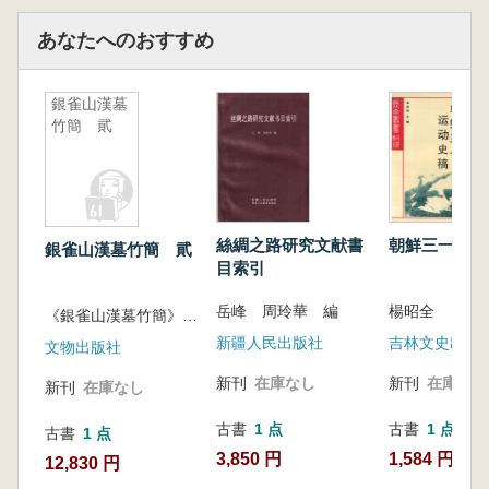
る一つの海湾——詔安湾を事例として取り上
あなたへのおすすめ
げ、同地域が初期の世界体系に巻き込まれてい
った歴史的過程と、その遺産の再編について深
く分析しています。
銀雀山漢墓
竹簡 貮
宋元時代以降、閩南沿海地域では、地方官
府、宗族、軍戸、舶商、海賊など多様な人々
が、港湾の開発、船貨の交易、海域の統治をめ
ぐって複雑な相互作用を繰り広げてきました。
本書は、こうした動態を通じて、海洋との接続
絲綢之路研究文献書
朝鮮三一運動
銀雀山漢墓竹簡 貮
が中国社会の発展において重要な原動力であっ
目索引
たことを明らかにしようとしています。
文章は流麗かつ生き生きとしており、海洋史
岳峰 周玲華 編
楊昭全
《銀雀山漢墓竹簡》整理小組
研究の緻密さとグローバル・ヒストリーの広い
新疆人民出版社
吉林文史出版
文物出版社
視野を兼ね備えた一冊となっています。
新刊
在庫なし
新刊
在庫なし
新刊
在庫なし
古書
1 点
古書
1 点
古書
1 点
3,850 円
1,584 円
12,830 円