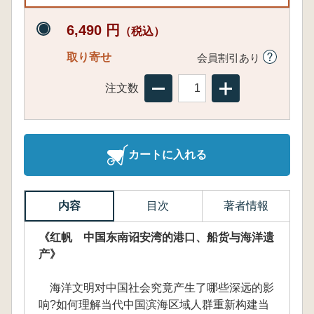
6,490 円
（税込）
取り寄せ
会員割引あり
注文数
カートに入れる
内容
目次
著者情報
《红帆 中国东南诏安湾的港口、船货与海洋遗
产》
海洋文明对中国社会究竟产生了哪些深远的影
响?如何理解当代中国滨海区域人群重新构建当