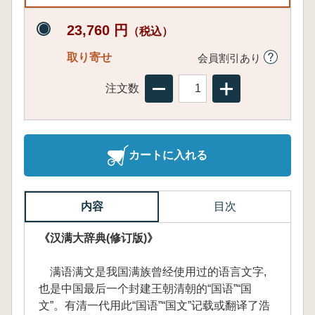
23,760 円
（税込）
取り寄せ
会員割引あり
注文数
カートに入れる
内容
目次
《汉满大辞典(修订版)》
满语满文是我国满族曾经使用过的语言文字,
也是中国最后一个封建王朝清朝的“国语”“国
文”。有清一代用此“国语”“国文”记载或翻译了浩