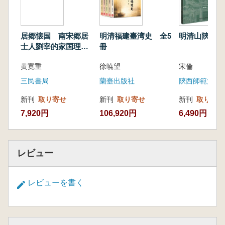
膨大な満文の史料や漢文文献が記録・翻訳され
ており、満文はまさに中華文化の宝庫に輝く一
つの精華といえるでしょう。満文辞書は、研究
居郷懐国 南宋郷居
明清福建臺湾史 全5
明清山陝会館
者にとって欠かすことのできない重要な道具で
士人劉宰的家国理念
冊
与実践
す。
黄寛重
徐暁望
宋倫
『漢満大辞典』(以下『辞典』)は、満語・満
三民書局
蘭臺出版社
陝西師範大学
文の語彙を中心に、字・語・語句・慣用句・成
語・専門用語など、6万以上の項目を収録した
新刊
取り寄せ
新刊
取り寄せ
新刊
取り寄せ
大型辞書です。主見出し語と副見出し語に分か
7,920円
106,920円
6,490円
れ、一語多音の場合は音順で、一語多義の場合
は意味ごとに項目を分け、同義語は同一項目内
に整理され、用例も添えて語の使い方を示して
レビュー
います。
本辞典は『現代漢語詞典』の漢字音順を参考
に編纂されており、漢字から満文を引き、漢語
レビューを書く
で満語を解説する形式の大型二言語辞典とし
て、漢満両言語の読者に広く活用いただける内
容となっています。