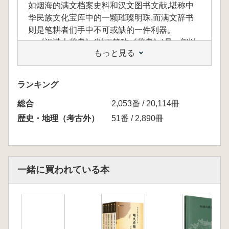
如烟海的满文档案史料和汉文图书文献,堪称中
华民族文化宝库中的一颗璀璨明珠,而满文辞书
则是笔耕者们手中不可或缺的一件利器。
《汉满大辞典》(以下简称《辞典》)是一部以
もっと見る
收编满语文词语为主,收录字、词、词组、熟
语、成语、术语等条目6万余条的大型辞书。
《辞典》中分有主词条和副词条,其一词多音者
ランキング
按音序排列,一词多义者分立义项,一词同义者列
総合
于同一义项之下,并举有例句说明该词的用法。
2,053番 / 20,114冊
该《辞典》是借鉴《现代汉语词典》汉字音序进
歴史・地理（考古外）
51番 / 2,890冊
行编排的,是一部以汉字查找满字,以汉语解释满
语的大型双语文工具书,可供广大汉满双语文读
者使用。
一緒に買われている本
満語・満文は、かつて中国の満族が使用して
いた言語・文字であり、清朝においては「国
語」「国文」として公式に用いられていまし
た。清代には、この「国語」「国文」によって