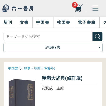
0
新刊
古書
中国書
韓国書
電子書籍
詳細検索
中国書
歴史・地理（考古外）
漢満大辞典(修訂版)
安双成 主編