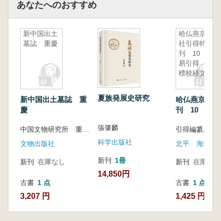
あなたへのおすすめ
新中国出土
哈仏燕京学
墓誌 重慶
社引得特
刊 10 周
易引得 附
標校経文
夏族発展史研究
新中国出土墓誌 重
哈仏燕京学社
慶
刊 10 周
附標校経文
張肇麟
中国文物研究所 重慶市博物館
引得編纂所校
科学出版社
文物出版社
北平 海淀
新刊
1冊
新刊
在庫なし
新刊
在庫なし
14,850円
古書
1 点
古書
1 点
3,207 円
1,425 円