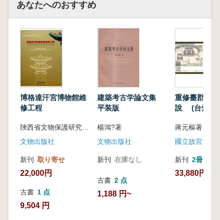
あなたへのおすすめ
建築考古学論文集
重修臺郡各建
博格達汗宮博物館維
平装版
說 (台州建
修工程
図集)
楊鴻?著
蔣元樞著 李
陜西省文物保護研究院 編
文物出版社
國立故宮博物
文物出版社
新刊
在庫なし
新刊
2冊
新刊
取り寄せ
33,880円
22,000円
古書
2 点
古書
1 点
1,188 円~
9,504 円