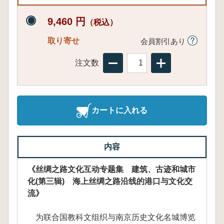
9,460 円
（税込）
取り寄せ
会員割引あり
注文数
カートに入れる
内容
《丝绸之路文化互动专题集 建筑、古迹和城市
化(第三辑) 海上丝绸之路沿线的港口与文化交
流》
为联合国教科文组织与南京历史文化名城博览