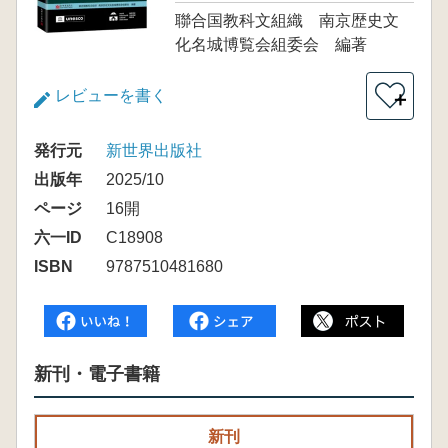
聯合国教科文組織 南京歴史文
化名城博覧会組委会 編著
レビューを書く
＋
発行元
新世界出版社
出版年
2025/10
ページ
16開
六一ID
C18908
ISBN
9787510481680
新刊・電子書籍
新刊