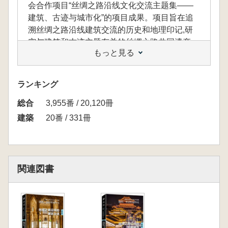
会合作项目“丝绸之路沿线文化交流主题集——
建筑、古迹与城市化”的项目成果。项目旨在追
溯丝绸之路沿线建筑交流的历史和地理印记,研
究与建筑和古迹主题有关的丝绸之路共同遗产,
もっと見る
了解丝绸之路沿线的共同遗产及不同民族和文化
之间的相互影响。共覆盖了南京、庆州、孟买、
威尼斯等超30个丝路沿线国家城市与地区,由40
ランキング
位专家作者共同参与。本书为系列书第三辑,主
総合
题为“海上丝绸之路沿线的港口与文化交流”。
3,955番 / 20,120冊
建築
20番 / 331冊
本書は、ユネスコ(国際連合教育科学文化機
関)と南京歴史文化名城博覧会の共同プロジェ
クト「シルクロード沿線文化交流テーマ集——
関連図書
建築・古跡・都市化」の成果として刊行された
ものです。
本プロジェクトは、シルクロード沿線におけ
る建築交流の歴史的・地理的痕跡をたどり、建
築や古跡をテーマとするシルクロードの共有遺