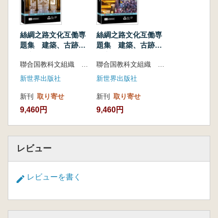
産を研究することを目的としています。これに
より、シルクロード沿線における共通の文化遺
産や、異なる民族・文化間の相互影響について
絲綢之路文化互働専
絲綢之路文化互働専
理解を深めることを目指しています。対象地域
題集 建築、古跡和
題集 建築、古跡和
城市化(第一輯) 絲
城市化(第二輯) 絲
は、南京、慶州、ムンバイ、ヴェネツィアをは
聯合国教科文組織 南京歴史文化名城博覧会組委会 編著
聯合国教科文組織 南京歴史文化名城博覧会組委会 編著
綢之路沿線的建築交
綢之路沿線的内陸城
じめとする30以上のシルクロード沿線の国・都
流
市
新世界出版社
新世界出版社
市・地域に及び、40名の専門家が執筆に参加し
ています。
新刊
取り寄せ
新刊
取り寄せ
本書はシリーズの第3巻にあたり、テーマは
9,460円
9,460円
「海上シルクロード沿線の港湾と文化交流」で
す。
レビュー
レビューを書く