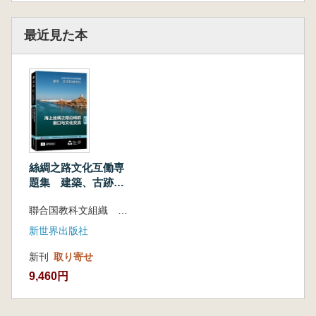
最近見た本
絲綢之路文化互働専
題集 建築、古跡和
城市化(第三輯) 海
聯合国教科文組織 南京歴史文化名城博覧会組委会 編著
上絲綢之路沿線的港
口与文化交流
新世界出版社
新刊
取り寄せ
9,460円