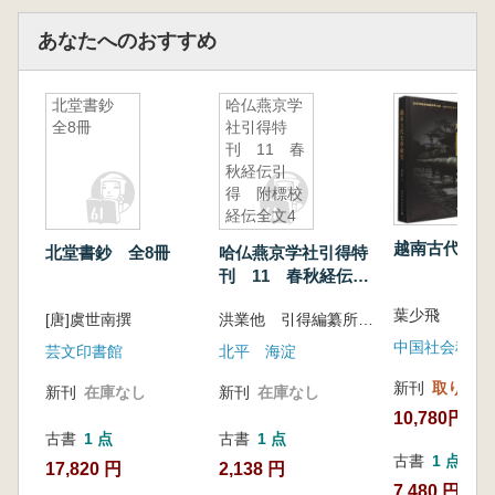
『資治通鑑』は、北宋時代の政治家・文学
あなたへのおすすめ
者・史学者である司馬光が主宰し、史学者の劉
攽・劉恕・范祖禹らとともに19年をかけて編纂
した編年体の歴史書です。宋神宗はこの書を
北堂書鈔
哈仏燕京学
全8冊
「往事を鑑とし、治道に資する」と評価し、書
社引得特
刊 11 春
名を『資治通鑑』と命名しました。全294巻、
秋経伝引
三百余万字に及び、周威烈王23年(紀元前403
得 附標校
年)から後周世宗顕徳6年(959年)まで、16王
経伝全文4
朝・1362年間の歴史を年代順に記録していま
越南古代史学
北堂書鈔 全8冊
哈仏燕京学社引得特
す。
刊 11 春秋経伝引
『続資治通鑑』は全220巻から成り、宋から
得 附標校経伝全文4
明初に至る歴史を記録したもので、宋・遼・
葉少飛
[唐]虞世南撰
洪業他 引得編纂所校訂
金・元の四王朝、約400年の歴史を扱っていま
中国社会科学
芸文印書館
北平 海淀
す。司馬光の『資治通鑑』と接続し、史学研究
新刊
取り寄せ
新刊
在庫なし
新刊
在庫なし
に大きな貢献を果たしました。史料収集におい
10,780円
ては、遼・金両代の大事件を宋史と並列して扱
古書
1 点
古書
1 点
い、当代史学研究に重要な意義を持っていま
古書
1 点
17,820 円
2,138 円
す。
7,480 円