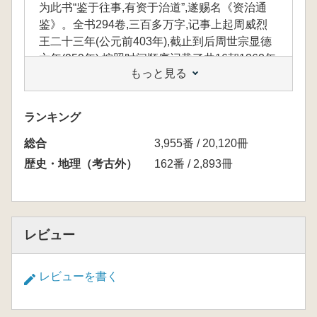
为此书“鉴于往事,有资于治道”,遂赐名《资治通
鉴》。全书294卷,三百多万字,记事上起周威烈
王二十三年(公元前403年),截止到后周世宗显德
六年(959年),按照时间顺序记载了共16朝1362年
もっと見る
的历史。
《续资治通鉴》共计220卷。此书记载了宋至明
初的历史,包括宋、辽、金、元四朝,共四百余年
ランキング
的历史,与司马光的《资治通鉴》相衔接,对史学
総合
研究具有重大贡献。此书在史料收集上,将辽、
3,955番 / 20,120冊
金二代的大事与宋史并重,对当代史学研究意义
歴史・地理（考古外）
162番 / 2,893冊
重大。《续资治通鉴》虽署名毕沅,实际由乾嘉
学派的著名学者钱大昕、邵晋涵、章学诚、洪亮
吉、黄仲则等人编撰,梁启超对该书评价极高,认
为此书一出,其他的《资治通鉴》续本都可以作
レビュー
废了。《续资治通鉴》在史学界评价极高,被后
人看成唯一能做《通鉴》续的一部书,合称为“正
レビューを書く
续编”。