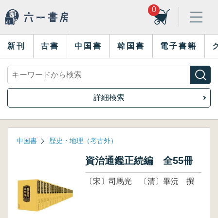
0
新刊
古書
中国書
韓国書
電子書籍
詳細検索
中国書
歴史・地理（考古外）
資治通鑑正続編 全55冊
〔宋〕司馬光 〔清〕畢沅 撰