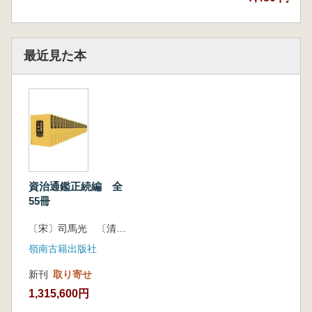
『続資治通鑑』は名義上は畢沅の著作です
が、実際には乾嘉学派の著名な学者である銭大
昕・邵晋涵・章学誠・洪亮吉・黄仲則らによっ
て編纂されました。梁啓超はこの書を高く評価
最近見た本
し、「この書の出現によって他の『資治通鑑』
続編はすべて不要となった」と述べています。
史学界でも極めて高い評価を受け、後世には
『資治通鑑』の唯一の正統な続編と見なされ、
「正続編」と総称されています。
資治通鑑正続編 全
55冊
〔宋〕司馬光 〔清〕畢沅 撰
嶺南古籍出版社
新刊
取り寄せ
1,315,600円