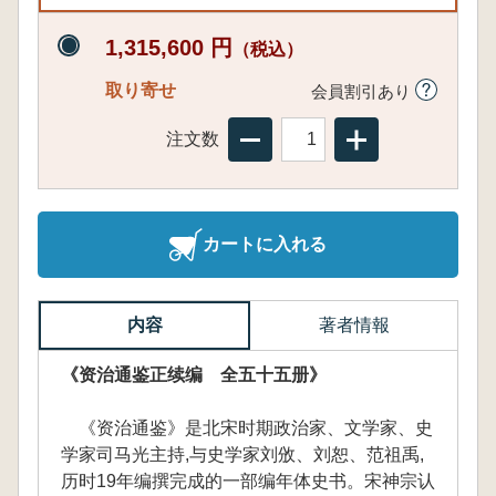
1,315,600 円
（税込）
取り寄せ
会員割引あり
注文数
カートに入れる
内容
著者情報
《资治通鉴正续编 全五十五册》
《资治通鉴》是北宋时期政治家、文学家、史
学家司马光主持,与史学家刘攽、刘恕、范祖禹,
历时19年编撰完成的一部编年体史书。宋神宗认