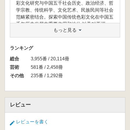
彩文化研究与中国五千社会历史、政治经济、哲
学宗教、传统科学、文化艺术、民族民间等社会
范畴紧密结合。探索中国传统色彩文化在中国五
千年历史发展中重要作用和地位,以及对亚洲、
もっと見る
全世界色彩语言发展历史的影响。
ランキング
本書は、中国伝統色彩の歴史的・文化的発展
総合
3,955番 / 20,114冊
の変遷を主軸とした書籍です。中国伝統色彩体
系の形成や、伝統色彩の応用に見られる様式的
芸術
581番 / 2,458冊
特徴を研究するだけでなく、中国五千年に及ぶ
その他
235番 / 1,292冊
社会の歴史・政治経済・哲学宗教・伝統科学・
文化芸術・民族民間などの諸分野と密接に結び
付けて論じています。
さらに、中国伝統色彩文化が五千年の歴史発
レビュー
展の中で果たした重要な役割と地位を探究し、
アジアさらには世界全体の色彩言語の発展史に
与えた影響についても考察しています。
レビューを書く