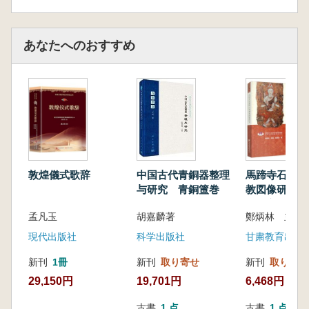
あなたへのおすすめ
中国古代青銅器整理
敦煌儀式歌辞
馬蹄寺石窟群
与研究 青銅簠巻
教図像研究 
絲綢之路石窟
胡嘉麟著
孟凡玉
書 第二輯
科学出版社
現代出版社
甘粛教育出版
新刊
取り寄せ
新刊
1冊
新刊
取り寄せ
19,701円
29,150円
6,468円
古書
1 点
古書
1 点