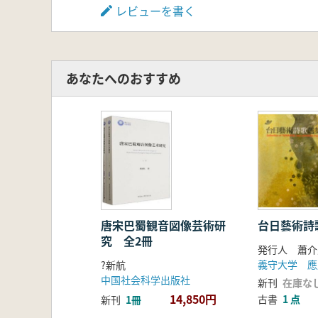
レビューを書く
あなたへのおすすめ
唐宋巴蜀観音図像芸術研
台日藝術詩
究 全2冊
発行人 蕭介
義守大学 應
?新航
中国社会科学出版社
新刊
在庫な
14,850円
古書
1 点
新刊
1冊