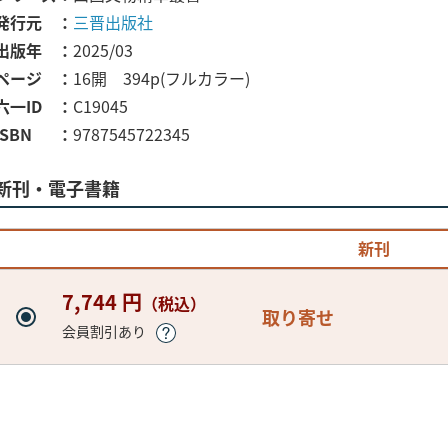
発行元
三晋出版社
出版年
2025/03
ページ
16開 394p(フルカラー)
六一ID
C19045
ISBN
9787545722345
新刊・電子書籍
新刊
7,744 円
（税込）
取り寄せ
会員割引あり