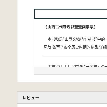
《山西古代寺观彩塑壁画集萃》
本书稿是“山西文物精华丛书”中的
风貌,荟萃了各个历史时期的精品,详
本書稿は「山西文物精華叢書」の一
括的に紹介しています。山西の寺院
わかりやすく解説しています。文章
レビュー