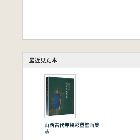
最近見た本
山西古代寺観彩塑壁画集
萃