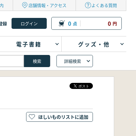
内
店舗情報・アクセス
よくある質問
0
0
登録
点
円
電子書籍
グッズ・他
詳細検索
ほしいものリストに追加