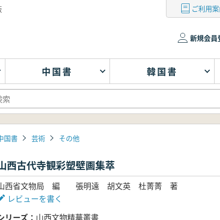
ご利用案
版
新規会員
中国書
韓国書
中国書
芸術
その他
山西古代寺観彩塑壁画集萃
山西省文物局 編 張明遠 胡文英 杜菁菁 著
レビューを書く
シリーズ
山西文物精華叢書