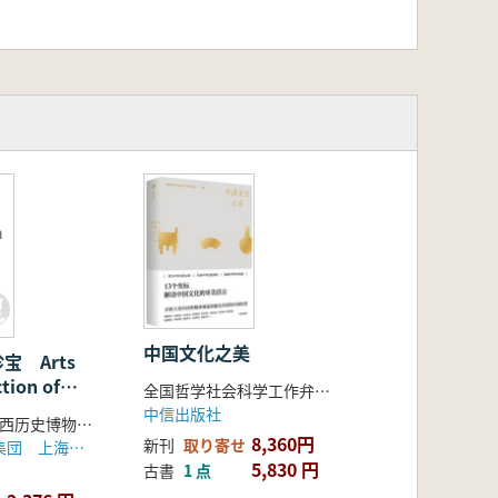
n
中国文化之美
宝 Arts
ction of
全国哲学社会科学工作弁公室 編
ple
中信出版社
上海博物馆, 陕西历史博物馆编
8,360円
新刊
取り寄せ
上海世纪出版集団 上海書畫出版社
5,830 円
古書
1 点