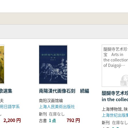
醍醐寺艺术珍
宝 Arts in
the collectio
of Daigoji
temple
歌選集
南陽漢代画像石刻 続編
醍醐寺艺术珍
in the colle
夫
南阳汉画馆编
Daigoji tem
用日語学系
上海人民美術出版社
し
新刊
在庫なし
2,200 円
792 円
古書
1 点
新刊
在庫なし