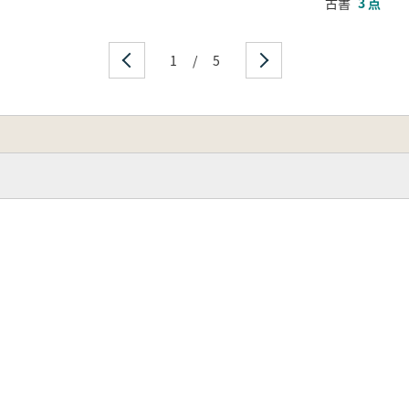
古書
3 点
1
/
5