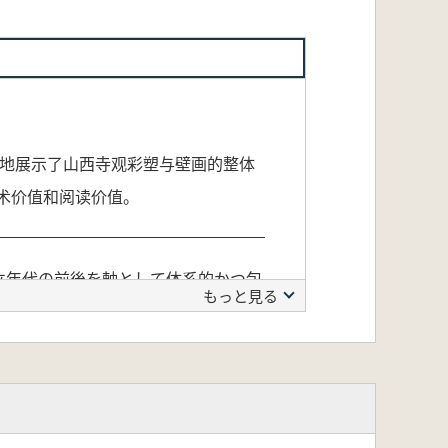
面地展示了山西寺观彩塑与壁画的整体
学术价值和阅读价值。
立年代の前後を軸として体系的かつ包
もっと見る
選し、その芸術的特徴と歴史的価値を
を備えています。