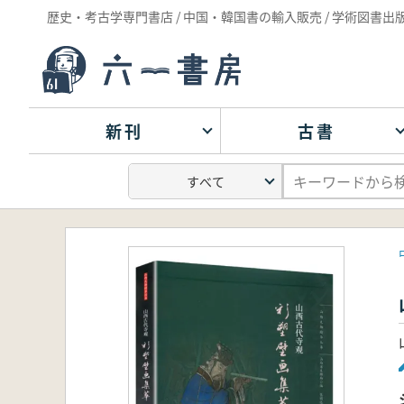
歴史・考古学専門書店 / 中国・韓国書の輸入販売 / 学術図書出
新刊
古書