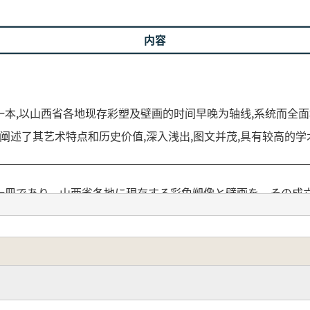
内容
一本,以山西省各地现存彩塑及壁画的时间早晚为轴线,系统而全
细阐述了其艺术特点和历史价值,深入浅出,图文并茂,具有较高的
冊であり、山西省各地に現存する彩色塑像と壁画を、その成
・観の彩塑と壁画の全体像を示すとともに、各時代の優品を精
と図版を豊富に用いた構成で、学術的価値と鑑賞的価値の双方