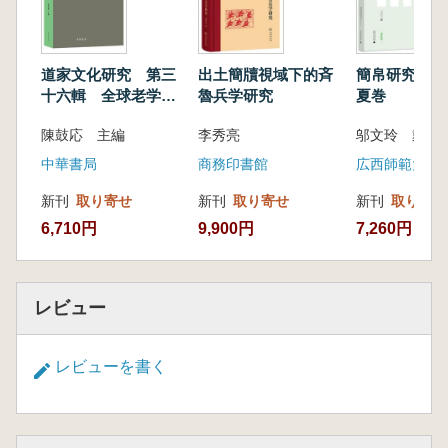
道家文化研究 第三
出土簡牘視域下的斉
簡帛研究 20
十六輯 全球老学専
魯兵学研究
夏巻
号
陳鼓応 主編
李秀亮
邬文玲 戴衛
中華書局
商務印書館
広西師範大学
新刊
取り寄せ
新刊
取り寄せ
新刊
取り寄せ
6,710円
9,900円
7,260円
レビュー
レビューを書く