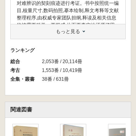
对难辨识的契刻痕迹进行考证。书中按照统一编
目,核量尺寸,数码拍照,摹本绘制,释文考释等文献
整理程序,由权威专家团队担纲,释读及相关信息
的披露更科学、更权威,从而更真实地还原了甲
もっと見る
骨的契刻轨迹与完整形态。
ランキング
本巻には、安陽博物館が所蔵する甲骨400余
総合
2,053番 / 20,114冊
片が収録されており、それぞれの甲骨について
六面からの高精細画像を用いて立体的に紹介し
考古
1,553番 / 10,419冊
ています。原貌の提示だけでなく、細部を拡大
全集・叢書
38番 / 631冊
した図版も掲載し、さらに高精度写真に基づい
て勾摹を行い、判読が難しい契刻痕跡について
も丁寧に考証しています。
書中では、統一された編目、寸法の計測、デ
関連図書
ジタル撮影、摹本の作成、釈文・考釈といった
文献整理の手順に従い、専門家チームが全面的
に担当しています。そのため、釈読および関連
情報の提示はより科学的かつ権威性を備え、甲