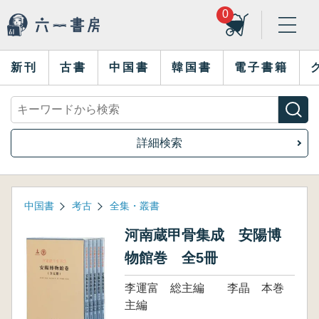
0
新刊
古書
中国書
韓国書
電子書籍
詳細検索
中国書
考古
全集・叢書
河南蔵甲骨集成 安陽博
物館巻 全5冊
李運富 総主編 李晶 本巻
主編