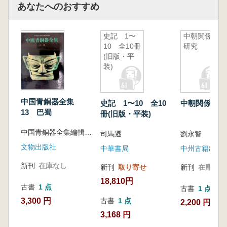
あなたへのおすすめ
史記 1〜
中朝関係史
10 全10冊
研究
(旧版・平
装)
中国青銅器全集
史記 1〜10 全10
中朝関係史研
13 巴蜀
冊(旧版・平装)
中国青銅器全集編輯委員会 編
司馬遷
劉永智
文物出版社
中華書局
中州古籍出版
新刊
在庫なし
新刊
取り寄せ
新刊
在庫なし
18,810円
古書
1 点
古書
1 点
3,300 円
古書
1 点
2,200 円
3,168 円