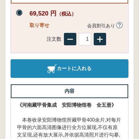
69,520 円
（税込）
取り寄せ
会員割引あり
注文数
カートに入れる
内容
《河南藏甲骨集成 安阳博物馆卷 全五册》
本卷收录安阳博物馆所藏甲骨400余片,对每片
甲骨的六面高清图像进行全方位展现,不仅有原
文呈现,还有放大展示,并依据高清照片进行勾摹,