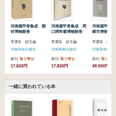
骨文の契刻軌跡と原貌をより忠実に再現する内
容となっています。
河南蔵甲骨集成 開
河南蔵甲骨集成 周
河南蔵甲骨集
封博物館巻
口関帝廟博物館巻
郷市博物館巻
李運富 総主編
李運富 総主編
河南美術出版社
河南美術出版社
河南美術出版
新刊
取り寄せ
新刊
取り寄せ
新刊
取り寄せ
17,820円
17,820円
49,500円
一緒に買われている本