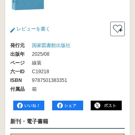
レビューを書く
＋
発行元
国家図書館出版社
出版年
2025/08
ページ
線装
六一ID
C19218
ISBN
9787501383351
付属品
箱
新刊・電子書籍