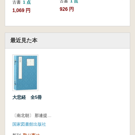
古書
1 点
古書
1 点
926 円
1,069 円
最近見た本
大悲経 全5冊
〔南北朝〕 那連提耶舎 訳
国家図書館出版社