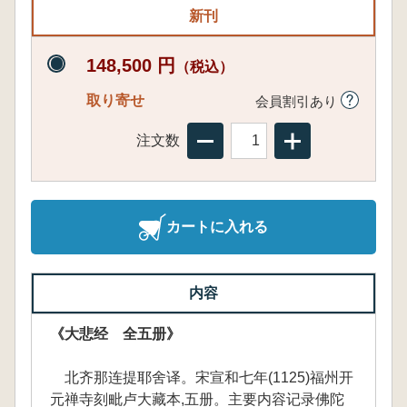
新刊
148,500 円
（税込）
取り寄せ
会員割引あり
注文数
カートに入れる
内容
《大悲经 全五册》
北齐那连提耶舍译。宋宣和七年(1125)福州开
元禅寺刻毗卢大藏本,五册。主要内容记录佛陀