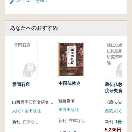
ておらず、本書のように『大悲経』五巻が完備
レビューを書く
した形で伝わるものは極めて稀少です。五冊は
いずれも後世に修補され、花綾の表紙に改装さ
れています。
あなたへのおすすめ
本経は五巻十三品から成り、中原の『開宝
蔵』系統に属する『趙城金蔵』や『高麗蔵』と
は内容が異なります。巻中には「陳文海外搜奇
雲岡石窟
蔵伝仏教活
印記」「以鲍参軍之号为名」などの印章が見ら
仏転世制度
れ、陳文旧蔵のもので、現在は上海図書館に所
研究資料選
編
蔵されています。
中国仏教史
雲岡石窟
蔵伝仏教活仏
度研究資料選
蒋維喬著
山西雲岡石窟文研究所等編
東方出版社
人民中国出版社
西蔵人民出版
新刊
在庫なし
新刊
在庫なし
新刊
1冊
5,236円