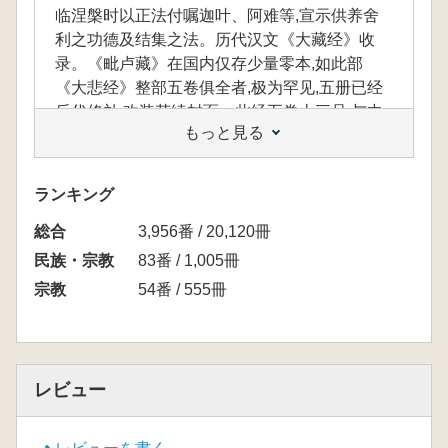
临涅槃时以正法付嘱迦叶、阿难等,宣示供养舍
利之功德及结集之法。历代汉文《大藏经》收
录。《毗卢藏》在国内仅存少量零本,如此部
《大悲经》整部五卷俱全者,极为罕见,五册已经
后代修补,改装花绫封面。此经五卷十三品,与中
もっと見る
原《开宝藏》系统之《赵城金藏》和《高丽藏》
不同,钤印“陈文海外搜奇印记”“以鲍参军之号为
名”,陈文旧藏,今藏上海图书馆。
ランキング
総合
3,956番 / 20,120冊
本経は北斉の那連提耶舍による訳で、宋の宣
民族・宗教
83番 / 1,005冊
和七年(1125)に福州開元禅寺で刻された毘盧大
宗教
54番 / 555冊
蔵本であり、全五冊から成ります。主な内容
は、仏陀が涅槃に入る直前に正法を迦葉・阿難
らに付嘱し、舎利を供養する功徳や結集の方法
を説いたものです。歴代の漢文大蔵経にも収録
レビュー
されています。
「毘盧蔵」は国内にわずかな散佚本しか残っ