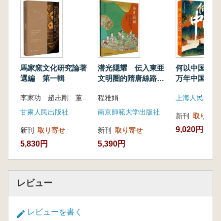
馬家窯文化研究論著
潜光隠耀 伝入東亜
何以中国 考
選編 第一輯
文明圏的隋唐絲路芸
万年中国史
術
李家功 趙志剛 董佩東 主編 甘粛臨洮馬家窯文化研究院 編
程雅娟
上海人民出版
甘粛人民出版社
南京師範大学出版社
新刊
取り寄せ
9,020円
新刊
取り寄せ
新刊
取り寄せ
5,830円
5,390円
レビュー
レビューを書く