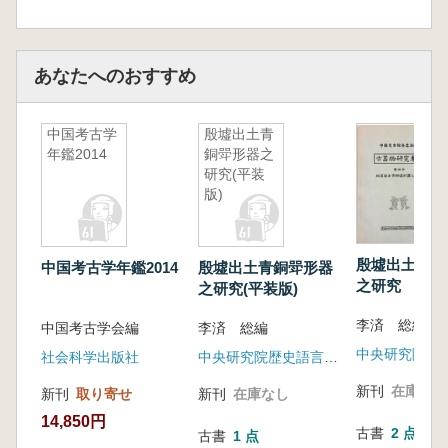
あなたへのおすすめ
中国考古学
殷墟出土青
年鑑2014
銅斝形器之
研究(平装
版)
殷墟出土青銅
中国考古学年鑑2014
殷墟出土青銅斝形器
之研究
之研究(平装版)
李済 総編
中国考古学会編
李済 総編
社会科学出版社
中央研究院歴史語言研究所
新刊
在庫なし
新刊
取り寄せ
新刊
在庫なし
14,850円
古書
2 点
古書
1 点