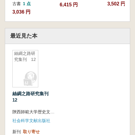
3,502 円~
古書
1 点
6,415 円
3,036 円
最近見た本
絲綢之路研
究集刊 12
絲綢之路研究集刊
12
陝西師範大学歴史文化学院 陝西歴史博物館 陝西師範大学人文社会科学高等研究院 編
社会科学文献出版社
新刊
取り寄せ