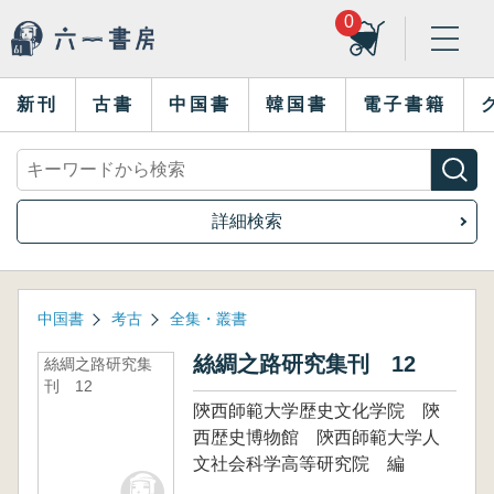
0
新刊
古書
中国書
韓国書
電子書籍
詳細検索
中国書
考古
全集・叢書
絲綢之路研究集刊 12
絲綢之路研究集
刊 12
陝西師範大学歴史文化学院 陝
西歴史博物館 陝西師範大学人
文社会科学高等研究院 編