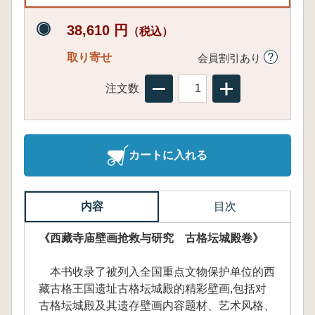
38,610 円
（税込）
取り寄せ
会員割引あり
注文数
カートに入れる
内容
目次
《西藏寺庙壁画抢救与研究 古格坛城殿卷》
本书收录了被列入全国重点文物保护单位的西
藏古格王国遗址古格坛城殿的精彩壁画,包括对
古格坛城殿及其遗存壁画内容题材、艺术风格、