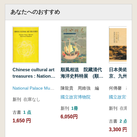
あなたへのおすすめ
Chinese cultural art
順風相送 院藏清代
日本美術之最 
treasures : National
海洋史料特展 (順風
京、九州国立
Palace Museum
満帆に旅立ちを 当
精品展
National Palace Museum (国立故宮博物院)
陳龍貴 周維強 編
何傳馨 林天
illustrated
館所蔵の清代海事史
handbook
料を特別展示)
國立故宮博物院
國立故宮博物院
新刊
在庫なし
新刊
1冊
新刊
在庫なし
古書
1 点
6,050円
1,650 円
古書
2 点
3,300 円~