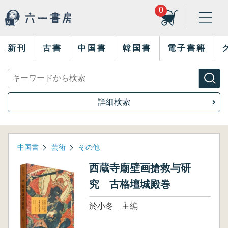
0
新刊
古書
中国書
韓国書
電子書籍
詳細検索
中国書
芸術
その他
西蔵寺廟壁画搶救与研
究 古格壇城殿巻
於小冬 主編