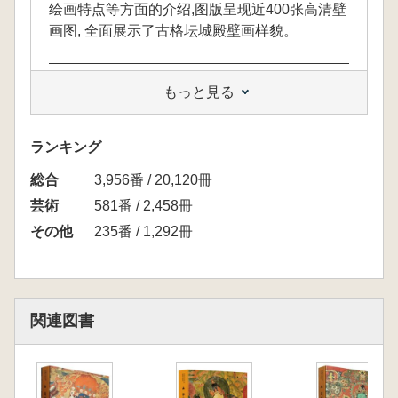
绘画特点等方面的介绍,图版呈现近400张高清壁
画图, 全面展示了古格坛城殿壁画样貌。
もっと見る
本書は、全国重点文物保護単位に指定されて
いる西蔵古格王国遺址・古格壇城殿に残る優れ
た壁画を精選して収録したものです。古格壇城
ランキング
殿およびその遺存壁画について、内容・題材、
総合
3,956番 / 20,120冊
芸術様式、描法の特徴などを概説するととも
に、約400点に及ぶ高精細図版を掲載し、壁画
芸術
581番 / 2,458冊
の全貌を立体的に示しています。
その他
235番 / 1,292冊
収録された壁画は、古格王国の宗教美術と文
化的伝統を伝える貴重な視覚資料であり、本書
はその魅力を学術的にも鑑賞的にも把握できる
一冊となっています。
関連図書