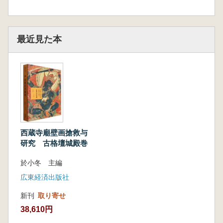
最近見た本
西蔵寺廟壁画搶救与
研究 古格壇城殿巻
於小冬 主編
広東経済出版社
新刊
取り寄せ
38,610円