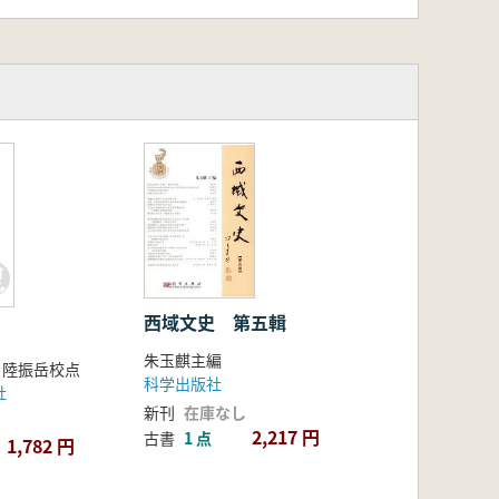
の命脈として機能した実態を深く掘り
きと読み進められるよう工夫されてい
覚的にも理解できる構成となっていま
西域文史 第五輯
朱玉麒主編
 陸振岳校点
科学出版社
社
新刊
在庫なし
2,217 円
古書
1 点
1,782 円