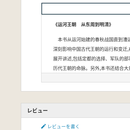
《运河王朝 从东周到明清》
本书从运河始建的春秋战国直到漕运
深刻影响中国古代王朝的运行和变迁
展开讲述,包括定都的选择、军队的
历代王朝的命脉。另外,本书还结合大
绵延发展的完整画面。
本書は、運河が築かれた春秋・戦国
レビュー
業・交通・文化など多方面の知識を
す。歴史的時空の中で大運河の作用
レビューを書く
各王朝の章では、大運河に関わる重