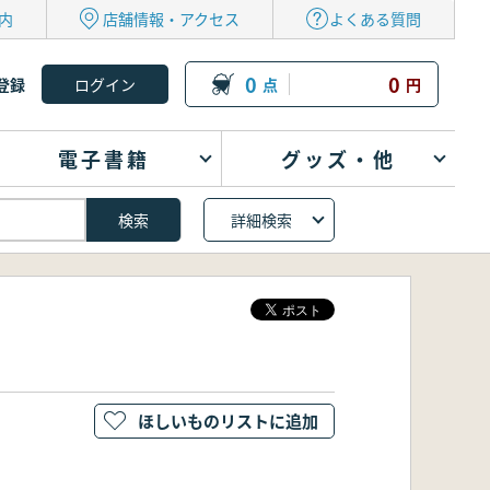
内
店舗情報・アクセス
よくある質問
0
0
登録
点
円
電子書籍
グッズ・他
詳細検索
ほしいものリストに追加