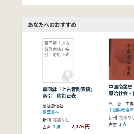
送調配、運河の水利建設、運河がも
下げています。
あなたへのおすすめ
さらに本書では、多くの地理図や写
ます。大運河の形成・発展・運行の
董同龢「上古
音韵表稿」索
す。
引 附訂正表
中国商業史
董同龢「上古音韵表稿」
原始社会・
索引 附訂正表
戦国・前後
呉 慧 主編
慶谷壽信著
中国財政経済
采華書林
新刊
在庫な
新刊
在庫なし
古書
1 点
2,376 円
古書
1 点