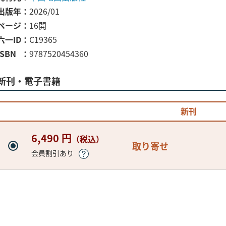
出版年
2026/01
ページ
16開
六一ID
C19365
ISBN
9787520454360
新刊・電子書籍
新刊
6,490 円
（税込）
取り寄せ
会員割引あり