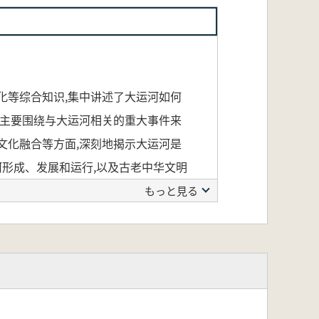
化等综合知识,集中讲述了大运河如何
,主要围绕与大运河相关的重大事件来
文化融合等方面,深刻地揭示大运河是
河形成、发展和运行,以及古老中华文明
もっと見る
収め、歴史・水利・地理・軍事・農
く影響したかを集中的に論じていま
選定、軍隊の配置、穀物税の分布と輸