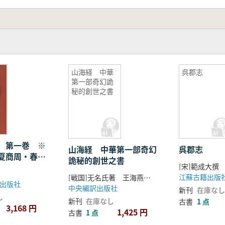
たらした文化的融合など、多角的な視点から大運河が歴代王朝
真資料を組み合わせることで、読者がより直観的かつ生き生
全体像、そして古代から連綿と続く中華文明の発展過程を、視
山海経 中華
呉郡志
第一部奇幻詭
秘的創世之書
 第一巻 ※
山海経 中華第一部奇幻
呉郡志
夏商周・春秋
詭秘的創世之書
[宋]範成大撰
漢魏晋南北朝
江蘇古籍出版
[戦国]无名氏著 王海燕訳注
出版社
中央編訳出版社
新刊
在庫なし
し
新刊
在庫なし
古書
1 点
3,168 円
1,425 円
古書
1 点