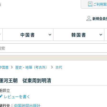
ご利用案
版
新規会員
中国書
韓国書
中国書
歴史・地理（考古外）
古代
運河王朝 従東周到明清
姜師立
レビューを書く
発行元
中国地図出版社