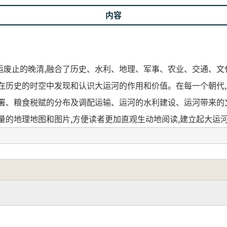
内容
废止的晚清,融合了历史、水利、地理、军事、农业、交通、文
,在历史的时空中发现和认识大运河的作用和价值。在每一个朝代
部署、粮食税赋的分布及调配运输、运河的水利建设、运河带来的
量的地理地图和图片,方便读者更加直观生动地阅读,建立起大运
時代から、漕運が廃止された清末に至るまでの歴史を視野に
融合しながら、大運河が中国古代王朝の運営と変遷にいかに深
と価値を発見し、理解することを目指した一冊です。
要な出来事を中心に叙述が展開されます。たとえば、都城の