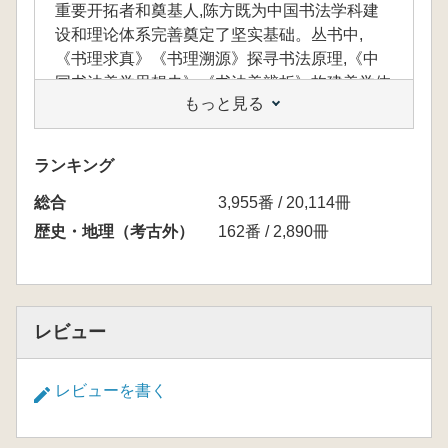
重要开拓者和奠基人,陈方既为中国书法学科建
设和理论体系完善奠定了坚实基础。丛书中,
《书理求真》《书理溯源》探寻书法原理,《中
国书法美学思想史》《书法美辨析》构建美学体
もっと見る
系,《书法技法意识》《书法创作中的美学问
题》兼顾实践与理论。从书法精神到技法意识,
从历史溯源到当代思考,全套丛书体现了稳健朴
ランキング
实的学风,对当代书法理论研究的兴盛起到积极
総合
引领作用,是书法研究者的重要参考。
3,955番 / 20,114冊
歴史・地理（考古外）
162番 / 2,890冊
本書は、陳方既氏による中国書法文化・芸術
理論の著作をまとめた全12巻から成り、氏が書
法の領域で築き上げてきた深い造詣と体系的な
レビュー
研究成果を総合的に示すものです。陳方既氏
は、現代書法理論研究の重要な開拓者・基礎形
レビューを書く
成者として、中国書法学科の構築と理論体系の
整備に大きく貢献しました。
書中には『書理求真』『書理溯源』など書法