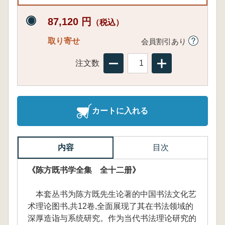
87,120 円
（税込）
取り寄せ
会員割引あり
注文数
カートに入れる
内容
目次
《陈方既书学全集 全十二册》
本套丛书为陈方既先生论著的中国书法文化艺
术理论图书,共12卷,全面展现了其在书法领域的
深厚造诣与系统研究。作为当代书法理论研究的