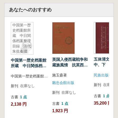
原理を探究する著作、『中国書法美学思想史』
あなたへのおすすめ
『書法美辨析』など美学体系を構築する研究、
『書法技法意識』『書法創作中的美学問題』な
ど実践と理論を兼ね備えた論考が収められてい
中国第一歴
史档案館所
ます。書法精神から技法意識、歴史的源流から
蔵 中日関
現代的思考に至るまで、多角的な視点から書法
係档案整理
を考察しており、全巻を通して堅実で質朴な学
目録 清代
風が貫かれています。
朱批奏摺
現代書法理論研究の発展を力強く牽引する内
録副奏摺巻
五体清文鑑 
英国入侵西蔵戦争和
中国第一歴史档案館
容を備えており、書法研究者にとって重要な参
中、下
蔵族風情 抗英西蔵
所蔵 中日関係档案
考文献となるものです。
戦争100周年紀念
整理目録 清代朱批
民族出版社(新
施玉森著
中国第一歴史档案館 日本東京大学史料編纂所
奏摺 録副奏摺巻
雛忠会館出版
新刊
在庫なし
新刊
在庫なし
新刊
在庫なし
古書
1 点
古書
1 点
35,200 円
古書
1 点
2,138 円
1,923 円