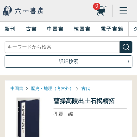
0
新刊
古書
中国書
韓国書
電子書籍
詳細検索
中国書
歴史・地理（考古外）
古代
曹操高陵出土石楬精拓
孔震 編