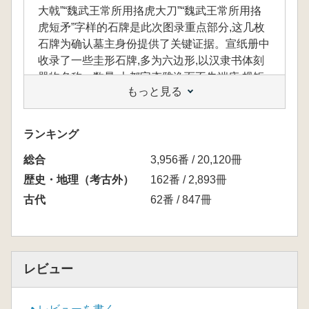
大戟”“魏武王常所用挌虎大刀”“魏武王常所用挌
虎短矛”字样的石牌是此次图录重点部分,这几枚
石牌为确认墓主身份提供了关键证据。宣纸册中
收录了一些圭形石牌,多为六边形,以汉隶书体刻
器物名称、数量,大都字态雅逸而不失端庄,规矩
もっと見る
间不失浪漫,这样的石牌在此前考古发掘中从未
出现,是曹魏时代墓主崇高身份的象征。此册对
于两晋社会文化、历史沿革以及书法风格研究起
ランキング
到了关键的作用。
総合
3,956番 / 20,120冊
歴史・地理（考古外）
162番 / 2,893冊
本書は曹操高陵から出土した石楬を収録した
古代
62番 / 847冊
ものであり、これらの石楬を伝統的な宣紙に写
し取って提示しています。とりわけ、「魏武王
常所用挌虎大戟」「魏武王常所用挌虎大刀」
「魏武王常所用挌虎短矛」と刻まれた石牌は本
レビュー
図録の重点資料であり、墓主の身元を確認する
ための重要な証拠となっています。宣紙冊には