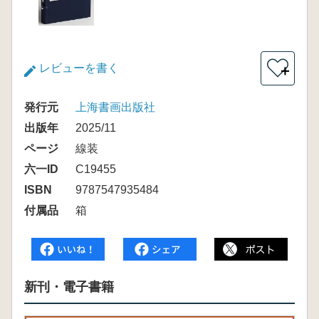
レビューを書く
＋
発行元
上海書画出版社
出版年
2025/11
ページ
線装
六一ID
C19455
ISBN
9787547935484
付属品
箱
新刊・電子書籍