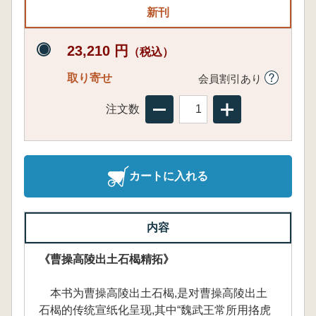
新刊
23,210 円
（税込）
取り寄せ
会員割引あり
注文数
カートに入れる
内容
《曹操高陵出土石楬精拓》
本书为曹操高陵出土石楬,是对曹操高陵出土
石楬的传统宣纸化呈现,其中“魏武王常所用挌虎