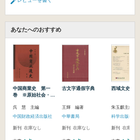
圭形の石牌が収められており、多くは六角形
レビューを書く
で、漢隷書体により器物の名称や数量が刻まれ
ています。これらの文字は雅やかでありながら
端正さを失わず、規矩の中に独特の風趣が感じ
あなたへのおすすめ
られます。このような石牌は、それ以前の考古
発掘では確認されておらず、曹魏時代における
墓主の崇高な身分を象徴するものです。本冊
は、晋・魏から両晋期にかけての社会文化、歴
史的変遷、さらには書法様式の研究においても
重要な役割を果たしています。
西域文史 第
中国商業史 第一
古文字通假字典
巻 ※原始社会・夏
商周・春秋戦国・前
朱玉麒主編
呉 慧 主編
王輝 編著
後漢魏晋南北朝
科学出版社
中国財政経済出版社
中華書局
新刊
在庫なし
新刊
在庫なし
新刊
在庫なし