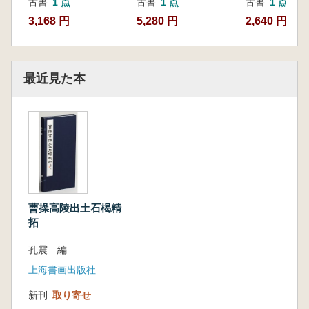
古書
1 点
古書
1 点
古書
1 点
2,640 円
3,168 円
5,280 円
最近見た本
曹操高陵出土石楬精
拓
孔震 編
上海書画出版社
新刊
取り寄せ