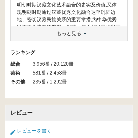
明朝时期汉藏文化艺术融合的史实及价值,又体
现明朝时期通过汉藏优秀文化融合达至巩固边
地、密切汉藏民族关系的重要举措,为中华优秀
民族文化遗产的挖掘、保护、传承和发展作出贡
もっと見る
献,为汉藏文化融合、汉藏民族关系进一步发展
作出贡献。
ランキング
総合
3,956番 / 20,120冊
本書は、300点に及ぶ高精細画像を用いて瞿
曇寺回廊壁画の細部から全体像までを鮮明に提
芸術
581番 / 2,458冊
示し、あわせて研究的な解説によってその歴史
その他
235番 / 1,292冊
文化的内涵を読み解いています。図版と文章を
兼ね備えた本書の刊行は、明代における漢族と
チベット族の文化・芸術融合の史実とその価値
を示すとともに、明代が漢蔵両文化の優れた要
レビュー
素を取り入れつつ、辺境の安定と民族関係の緊
密化を図った重要な施策をも反映しています。
これにより、中華民族の優れた文化遺産の発
レビューを書く