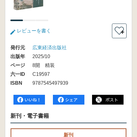
レビューを書く
＋
発行元
広東経済出版社
出版年
2025/10
ページ
8開 精装
六一ID
C19597
ISBN
9787545497939
新刊・電子書籍
新刊