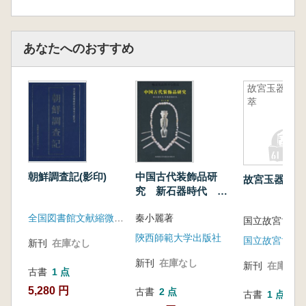
掘・保護・継承・発展に寄与し、漢蔵文化の融
合および両民族関係のさらなる発展に貢献する
ものとなっています。
あなたへのおすすめ
故宮玉器選
萃
朝鮮調査記(影印)
中国古代装飾品研
故宮玉器選萃
究 新石器時代 早
期青銅時代
全国図書館文献縮微複製中心
秦小麗著
国立故宮博物
陝西師範大学出版社
国立故宮博物
新刊
在庫なし
新刊
在庫なし
新刊
在庫なし
古書
1 点
5,280 円
古書
2 点
古書
1 点