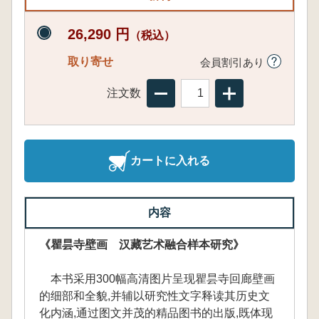
26,290 円
（税込）
取り寄せ
会員割引あり
注文数
カートに入れる
内容
《瞿昙寺壁画 汉藏艺术融合样本研究》
本书采用300幅高清图片呈现瞿昙寺回廊壁画
的细部和全貌,并辅以研究性文字释读其历史文
化内涵,通过图文并茂的精品图书的出版,既体现