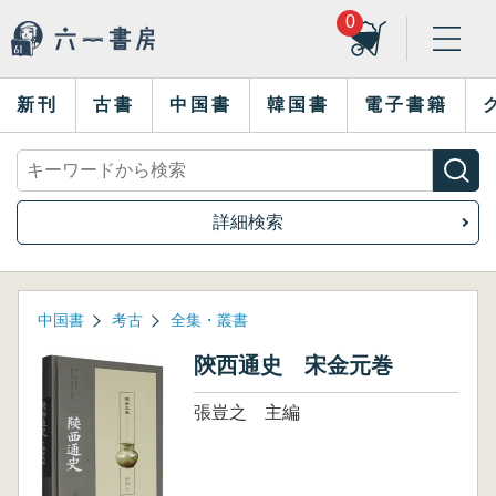
0
新刊
古書
中国書
韓国書
電子書籍
詳細検索
中国書
考古
全集・叢書
陝西通史 宋金元巻
張豈之 主編