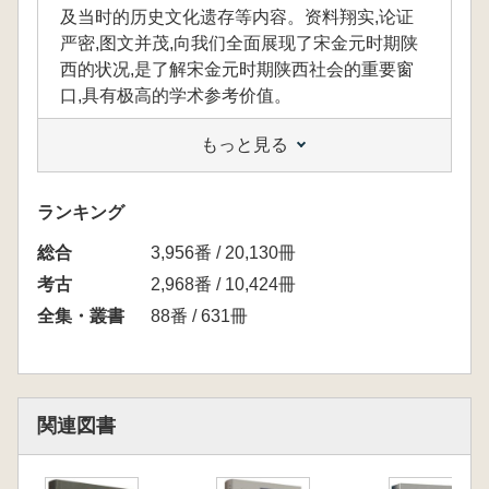
及当时的历史文化遗存等内容。资料翔实,论证
严密,图文并茂,向我们全面展现了宋金元时期陕
西的状况,是了解宋金元时期陕西社会的重要窗
口,具有极高的学术参考价值。
もっと見る
本書は、多くの伝世文献を駆使し、宋・金・
元時期における陝西の歴史的様相、社会発展の
ランキング
変遷、都市構造、さらには当時の歴史文化遺産
総合
3,956番 / 20,130冊
などについて体系的に論じています。資料はき
わめて充実しており、論証も厳密で、豊富な図
考古
2,968番 / 10,424冊
版と文章が相まって、宋・金・元期の陝西の姿
全集・叢書
88番 / 631冊
を立体的かつ総合的に示しています。宋・金・
元時期の陝西社会を理解するための重要な窓口
であり、極めて高い学術的参考価値を有する一
冊となっています。
関連図書