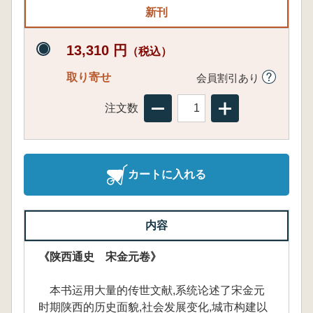
新刊
13,310 円
（税込）
取り寄せ
会員割引あり
注文数
カートに入れる
内容
《陕西通史 宋金元卷》
本书运用大量的传世文献,系统论述了宋金元
时期陕西的历史面貌,社会发展变化,城市构建以