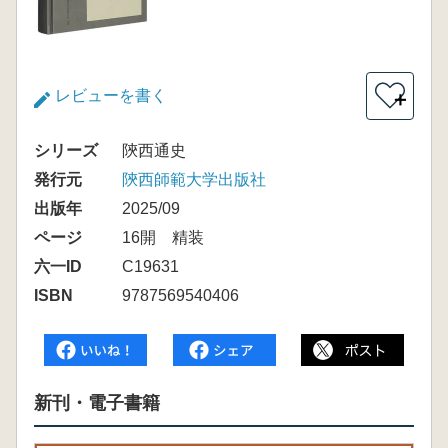
レビューを書く
＋
シリーズ
陝西通史
発行元
陝西師範大学出版社
出版年
2025/09
ページ
16開 精装
六一ID
C19631
ISBN
9787569540406
新刊・電子書籍