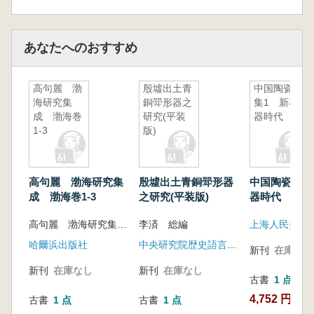
あなたへのおすすめ
高句麗 渤
殷墟出土青
中国陶瓷全
海研究集
銅斝形器之
集1 新石
成 渤海巻
研究(平装
器時代
1-3
版)
高句麗 渤海研究集
殷墟出土青銅斝形器
中国陶瓷全集
成 渤海巻1-3
之研究(平装版)
器時代
高句麗 渤海研究集成編集委員会
李済 総編
上海人民美術
哈爾浜出版社
中央研究院歴史語言研究所
新刊
在庫なし
新刊
在庫なし
新刊
在庫なし
古書
1 点
4,752 円
古書
1 点
古書
1 点