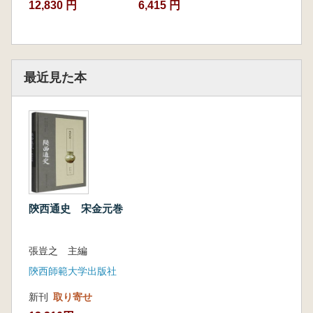
12,830 円
6,415 円
最近見た本
陝西通史 宋金元巻
張豈之 主編
陝西師範大学出版社
新刊
取り寄せ