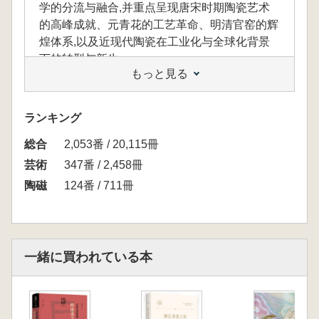
学的分流与融合,并重点呈现唐宋时期陶瓷艺术
的高峰成就、元青花的工艺革命、明清官窑的辉
煌体系,以及近现代陶瓷在工业化与全球化背景
下的转型与新生。
もっと見る
本書は、時間軸を手がかりに、中国の陶磁が
ランキング
遠い古代の陶器文明の萌芽から明清期の瓷芸の
総合
2,053番 / 20,115冊
頂点に至るまでの発展過程を体系的に整理した
ものです。内容には、陶から瓷への重要な技術
芸術
347番 / 2,458冊
的飛躍、南北における製陶美学の分化と融合が
陶磁
124番 / 711冊
含まれ、とりわけ唐宋時代の陶磁芸術の高峰、
元代青花がもたらした工芸上の革新、明清官窯
の壮麗な体系、さらに近現代における工業化と
グローバル化の背景下での陶磁の転換と再生が
一緒に買われている本
重点的に示されています。