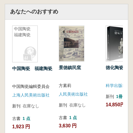
あなたへのおすすめ
中国陶瓷
福建陶瓷
景徳鎮民窯
徳化陶瓷史
中国陶瓷 福建陶瓷
方素莉
科学出版社
中国陶瓷編輯委員会
人民美術出版社
上海人民美術出版社
新刊
1冊
14,850円
新刊
在庫なし
新刊
在庫なし
古書
1 点
古書
1 点
3,630 円
1,923 円