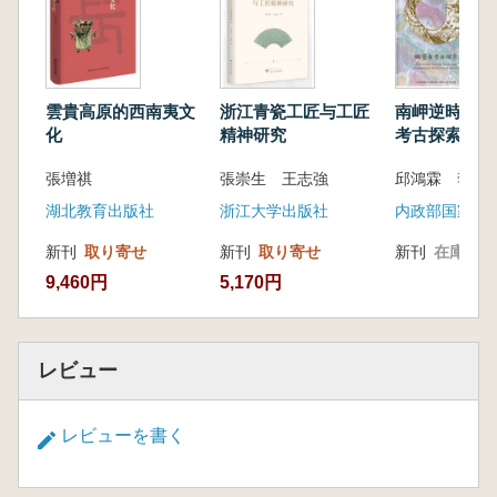
雲貴高原的西南夷文
浙江青瓷工匠与工匠
南岬逆時光 
化
精神研究
考古探索
張増祺
張崇生 王志強
邱鴻霖 李匡
湖北教育出版社
浙江大学出版社
新刊
取り寄せ
新刊
取り寄せ
新刊
在庫なし
9,460円
5,170円
レビュー
レビューを書く