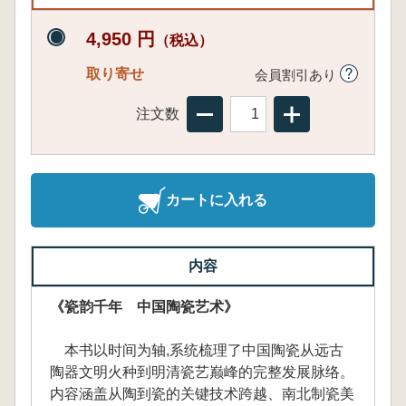
4,950 円
（税込）
取り寄せ
会員割引あり
注文数
カートに入れる
内容
《瓷韵千年 中国陶瓷艺术》
本书以时间为轴,系统梳理了中国陶瓷从远古
陶器文明火种到明清瓷艺巅峰的完整发展脉络。
内容涵盖从陶到瓷的关键技术跨越、南北制瓷美