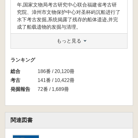
年,国家文物局考古研究中心联合福建省考古研
究院、漳州市文物保护中心对圣杯屿沉船进行了
水下考古发掘,系统揭露了残存的船体遗迹,并完
成了船载遗物的发掘与清理。
もっと見る
沈没船の船体構造と船載貨物の状況を把握す
るため、2022年から2023年にかけて、国家文
ランキング
物局考古研究中心は福建省考古研究院・漳州市
総合
186番 / 20,120冊
文物保護中心と共同で、聖杯嶼沈船の水中考古
発掘を実施しました。この調査では、残存する
考古
141番 / 10,422冊
船体遺構が体系的に明らかにされ、あわせて船
発掘報告
72番 / 1,689冊
に積載されていた遺物の発掘と整理も完了しま
した。
関連図書