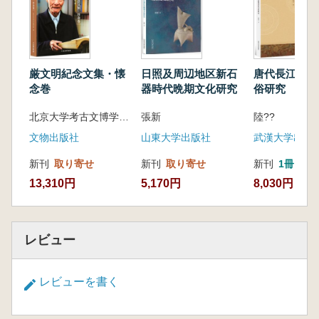
厳文明紀念文集・懐
日照及周辺地区新石
唐代長江流域
念巻
器時代晩期文化研究
俗研究
北京大学考古文博学院 編
張新
陸??
文物出版社
山東大学出版社
武漢大学出版
新刊
取り寄せ
新刊
取り寄せ
新刊
1冊
13,310円
5,170円
8,030円
レビュー
レビューを書く