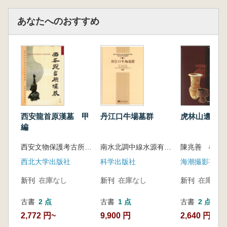
あなたへのおすすめ
西安龍首原漢墓 甲
丹江口牛場墓群
虎林山遺址
編
西安文物保護考古所 編
南水北調中線水源有限責任公司等編
陳兆善 楊麗
西北大学出版社
科学出版社
海潮撮影芸術
新刊
在庫なし
新刊
在庫なし
新刊
在庫なし
古書
2 点
古書
1 点
古書
2 点
2,772 円~
9,900 円
2,640 円~