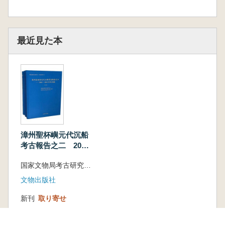
最近見た本
漳州聖杯嶼元代沉船
考古報告之二 2022-
2023年考古発掘 上
国家文物局考古研究中心 福建省考古研究院 漳州市文物保護中心 編著
中下 全3冊
文物出版社
新刊
取り寄せ
71,280円