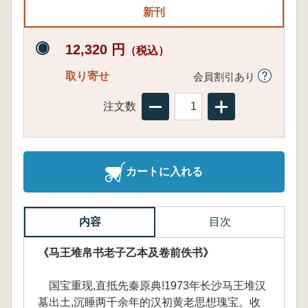
新刊
12,320 円
（税込）
取り寄せ
会員割引あり
注文数
カートに入れる
内容
目次
《马王堆帛书老子乙本及卷前佚书》
国宝重现,直抵先秦原典!1973年长沙马王堆汉
墓出土,沉睡两千余年的汉初黄老思想瑰宝。收