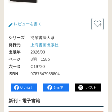
レビューを書く
＋
シリーズ
簡帛書法大系
発行元
上海書画出版社
出版年
2026/03
ページ
8開 158p
六一ID
C19720
ISBN
9787547935804
新刊・電子書籍