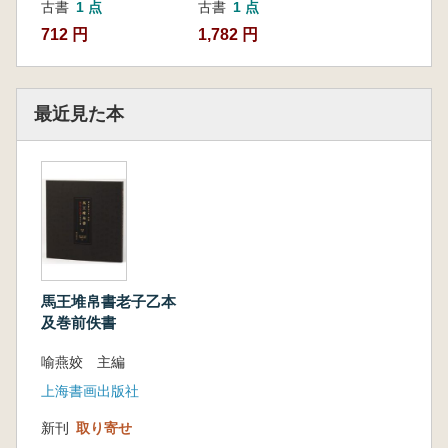
古書
1 点
古書
1 点
712 円
1,782 円
最近見た本
馬王堆帛書老子乙本
及巻前佚書
喻燕姣 主編
上海書画出版社
新刊
取り寄せ