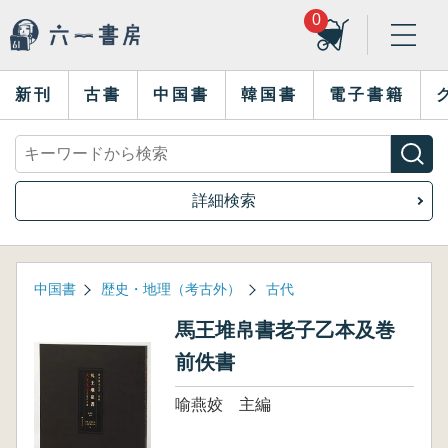
0
新刊
古書
中国書
韓国書
電子書籍
詳細検索
中国書
歴史・地理（考古外）
古代
馬王堆帛書老子乙本及巻
前佚書
喻燕姣 主編