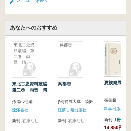
本書に収められた《老子》乙本は、「徳経が
レビューを書く
前、道経が後」という構成を示し、通行本の篇
序を根本から覆すとともに、「道可道、非常
道」など、長年の伝写による誤りを正す重要資
あなたへのおすすめ
料です。整然とした漢隷、朱絲欄に墨書された
原貌は、文献学・哲学・書法の三領域にまたが
る価値を備えています。道家思想研究、文献校
東北古史資
呉郡志
勘、書法臨書において、最古かつ最も権威ある
料叢編 第
一次テキストといえるでしょう。
二巻 両
晋 隋
原寸大の高精細復刻と信頼性の高い注釈を備
え、典蔵版としてふさわしい装幀で仕上げられ
ています。文史哲の愛好者、研究者、そしてコ
夏族発展史研
東北古史資料叢編
呉郡志
レクターにとって必携の一冊であり、読者はこ
第二巻 両晋 隋
こから中華思想の源流に触れることができま
す。
張肇麟
孫進己他編
[宋]範成大撰 陸振岳校点
科学出版社
遼瀋書社
江蘇古籍出版社
新刊
1冊
新刊
在庫なし
新刊
在庫なし
14,850円