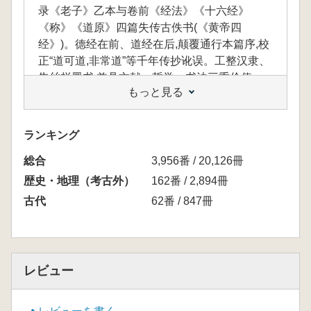
录《老子》乙本与卷前《经法》《十六经》
《称》《道原》四篇失传古佚书(《黄帝四
经》)。德经在前、道经在后,颠覆通行本篇序,校
正“道可道,非常道”等千年传抄讹误。工整汉隶、
朱丝栏墨书,兼具文献、哲学、书法三重价值。
もっと見る
为道家研究、文献校勘、书法临习提供最古老、
最权威一手文本。高清原大复刻、权威注释,正
版典藏级装帧,文史哲爱好者、收藏者、研究者
ランキング
必藏,触摸华夏思想源头的不朽经典。
総合
3,956番 / 20,126冊
歴史・地理（考古外）
162番 / 2,894冊
本書は、国宝級文献の再現によって先秦原典
古代
62番 / 847冊
へと直に迫る一冊です。1973年、長沙馬王堆
漢墓から出土した、二千年以上眠り続けてきた
漢初黄老思想の精華を収録しています。収めら
れているのは、《老子》乙本と、その巻頭に併
レビュー
存する《経法》《十六経》《称》《道原》の四
篇の古佚書、すなわち《黄帝四経》です。