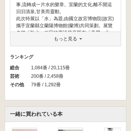
事,流轉成一片水的樂章。宜蘭的文化,離不開這
汩汩清泉,甘美而靈動。
此次特展以「水」為題,由國立故宮博物院(故宮)
攜手宜蘭縣立蘭陽博物館(蘭博)共同策劃。展覽
名稱「勁水」二字的臺語發音既有「美麗」之
もっと見る
意,更象徵水創造生命的力量。展覽從故宮典藏
說起,邀請觀者在欣賞精選的院藏山水玉雕,田
園、水景裝飾的瓷器及栩栩如生的藝術瑰寶之
ランキング
際,亦能連想宜蘭水文交織出的「山.海.田」意境,
総合
以及那片「好山好水」所孕育的豐饒物產。透過
1,084番 / 20,115冊
「史前宜蘭的水水(臺語)遺物」遙想水如何引領
芸術
200番 / 2,458冊
人類足跡踏上蘭陽平原,又如何孕育精美工藝,點
その他
79番 / 1,292冊
滴凝結成歷史的珠玉。一切皆在靜靜訴說著水的
恩澤與詩意。
一緒に買われている本