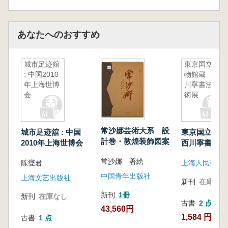
あなたへのおすすめ
城市足迹舘
東京国立博
: 中国2010
物館蔵 西
年上海世博
川寧書法芸
会
術展
常沙娜芸術大系 設
城市足迹舘 : 中国
東京国立博
計巻・敦煌装飾図案
2010年上海世博会
西川寧書法芸
常沙娜 著絵
陈燮君
上海人民美術
中国青年出版社
上海文艺出版社
新刊
在庫なし
新刊
1冊
新刊
在庫なし
古書
2 点
43,560円
1,584 円~
古書
1 点