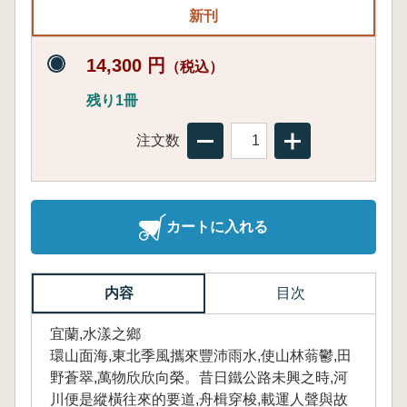
新刊
14,300 円
（税込）
残り1冊
注文数
カートに入れる
内容
目次
宜蘭,水漾之鄉
環山面海,東北季風攜來豐沛雨水,使山林蓊鬱,田
野蒼翠,萬物欣欣向榮。昔日鐵公路未興之時,河
川便是縱橫往來的要道,舟楫穿梭,載運人聲與故