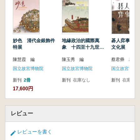
妙色 清代金銀飾件
地緣政治的國際萬
碁人弈事 古
特展
象 十四至十九世紀
文化展 (囲
的東亞世界 (地政学
碁の芸術:古
陳慧霞 編
陳玉秀 編
蔡君彞 邱士
の国際的展望:14世紀
化展)
から19世紀にかけて
国立故宮博物院
国立故宮博物院
国立故宮博物
の東アジア世界)
新刊
2冊
新刊
在庫なし
新刊
在庫なし
17,600円
レビュー
レビューを書く