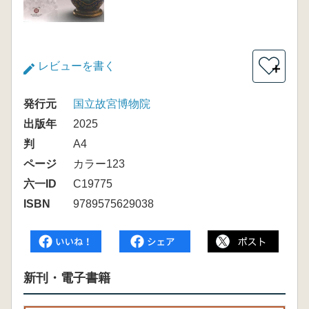
レビューを書く
＋
発行元
国立故宮博物院
出版年
2025
判
A4
ページ
カラー123
六一ID
C19775
ISBN
9789575629038
新刊・電子書籍