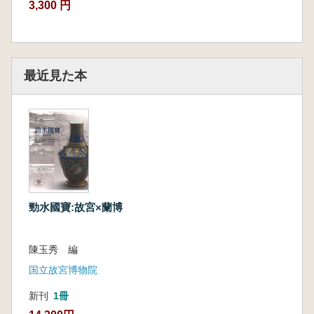
3,300 円
最近見た本
勁水國寶:故宮×蘭博
陳玉秀 編
国立故宮博物院
新刊
1冊