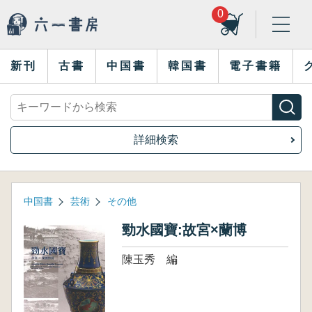
0
新刊
古書
中国書
韓国書
電子書籍
詳細検索
中国書
芸術
その他
勁水國寶:故宮×蘭博
陳玉秀 編