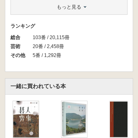
Envoy Bringing Tribute
もっと見る
I-03. 摹梁元帝番客入朝圖
Copy of Emperor Yuan of Liang’s “Foreign
Guests Entering the Court”
ランキング
I-04. 宋真宗半身像
総合
Bust Portrait of Song Zhenzong
103番 / 20,115冊
I-05. 契丹使朝聘
芸術
20番 / 2,458冊
Khitan Envoys Visit the Court
その他
5番 / 1,292冊
I-06. 萬國職貢圖
Official Tribute from a Myriad States (Fusang
Kingdom)
I-07. 萬國朝宗圖
一緒に買われている本
All Nations Paying Homage to the Court, with
Calligraphy by Zhao Mengfu
I-08. 瑞應圖
Auspicious Omens
I-09. 西番貢獅圖
Envoy with a Tribute Lion
I-10. 萬國來朝