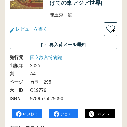
けての東アジア世界)
陳玉秀 編
レビューを書く
＋
再入荷メール通知
発行元
国立故宮博物院
出版年
2025
判
A4
ページ
カラー295
六一ID
C19776
ISBN
9789575629090