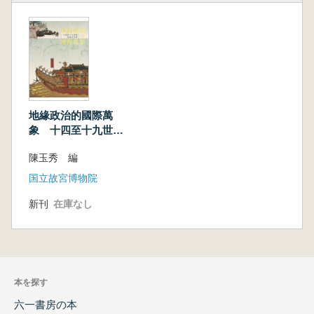
III-03-04. 明太祖御筆(二)諭書安南事
From the Imperial Brush of Ming Taizu (II:
Imperial Edict to the King of Annam 2)
III-03-05. 明太祖御筆(二)禮部進貢事
From the Imperial Brush of Ming Taizu (II: On
the Matter of the Ministry of Rites and
Presenting Tribute)
地緣政治的國際萬
III-04. 山水人物畫帖
象 十四至十九世紀
Landscape and Figures
的東亞世界 (地政学
III-05. 山水圖
陳玉秀 編
の国際的展望:14世紀
Landscape
から19世紀にかけて
国立故宮博物院
III-06. 書帖
の東アジア世界)
Calligraphy
新刊
在庫なし
III-07. 竹圖八曲屏
Eight-Panel Screen of Ink Bamboo
III-08. 墨蘭圖
Orchids in Monochrome Ink
本を探す
III-09. 書額
Plaque Title
六一書房の本