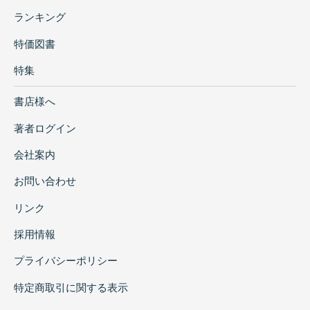
III-10. 遵旨議奏朝鮮貢使來京隨帶從人在館貿易
ランキング
章程
Complying with Instructions in the Palace
特価図書
Memorial Regulating Retainers for Joseon
特集
Korean Tribute Envoys to the Capital
Conducting Business at the Institute
書店様へ
III-11. 奏報琉球使臣回國過浙情形
Memorial Reporting on the Situation of
著者ログイン
Ryukuan Envoys Passing Through Zhejiang on
会社案内
Their Way Back
III-12. 奏報琉球國貢使自閩起程進京日期
お問い合わせ
Memorial on the Starting Date from Fujian
for the Tribute Envoy from Ryukyu Going to the
リンク
Capital
採用情報
III-13. 奏為琉球國進貢正使毛種美等來京思欲瞻
仰文廟
プライバシーポリシー
Memorial on the Matter of Ryukyuan Envoy
特定商取引に関する表示
Ma Zhongmei et al. Seeking to Visit the Temple
of Confucius