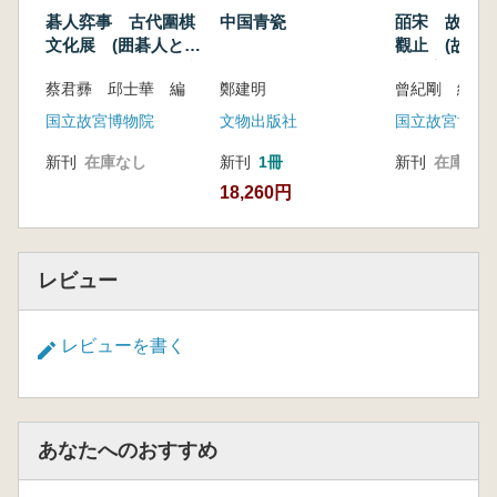
All Nations Coming to Court
碁人弈事 古代圍棋
中国青瓷
皕宋 故宮宋
II. 十四至十九世紀的東亞世界
文化展 (囲碁人と囲
觀止 (故宮
The World of East Asia from the 14th to the 19th
碁の芸術:古代囲碁文
蔵の宋代書籍
蔡君彞 邱士華 編
鄭建明
曾紀剛 編
Century
化展)
II-01. 中國圖
国立故宮博物院
文物出版社
国立故宮博物
China
新刊
在庫なし
新刊
1冊
新刊
在庫なし
II-02. 天下圖
18,260円
Map of All-under-Heaven
II-03. 中國圖
Map of China
II-04. 職貢圖(一)
レビュー
Official Tribute (I)
II-05. 大清、朝鮮、琉球、阿蘭陀、魯西亞人物
レビューを書く
形象
Men from Qing China, Korea, Ryukyu, the
Netherlands and Russia
II-06. 日清韓三國貴顯之肖像
あなたへのおすすめ
Figures of Renown in Japan, China, and Korea
III. 以「中國」為中心的職貢體制:涉外意識與赴