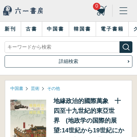
0
新刊
古書
中国書
韓国書
電子書籍
詳細検索
中国書
芸術
その他
地緣政治的國際萬象 十
四至十九世紀的東亞世
界 (地政学の国際的展
望:14世紀から19世紀にか