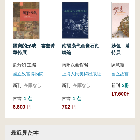
中使行
“China” at the Center of the Tribute System:
International Awareness and Missions to China
III-01. 明太祖坐像
Seated Portrait of Ming Taizu
III-02. 明太祖御筆(一)暹羅進貢事使者至京諭
國寶的形成 書畫菁
南陽漢代画像石刻
妙色 清代金
From the Imperial Brush of Ming Taizu (I:
華特展
続編
特展
Imperial Edict on Tribute Envoys from Siam
劉芳如 主編
南阳汉画馆编
陳慧霞 編
Arriving at the Capital)
III-03-01. 明太祖御筆(二)諭占巴國王
國立故宮博物院
上海人民美術出版社
国立故宮博物
From the Imperial Brush of Ming Taizu (II:
新刊
在庫なし
新刊
在庫なし
新刊
2冊
Imperial Edict to the King of Champa 1)
17,600円
III-03-02. 明太祖御筆(二)諭占巴國王
古書
1 点
古書
1 点
From the Imperial Brush of Ming Taizu (II:
6,600 円
792 円
Imperial Edict to the King of Champa 2)
III-03-03. 明太祖御筆(二)諭書安南事
From the Imperial Brush of Ming Taizu (II:
最近見た本
Imperial Edict to the King of Annam 1)