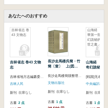
記されており、歴史資料として重要な価値を備
えています。本巻は董其昌の芸術活動が成熟期
に達した時期の作品であり、筆法は精妙で、結
あなたへのおすすめ
体は厳密、章法の構成も極めて整っています。
全巻を原寸大で高精細にスキャンして影印した
もので、湖北省博物館が所蔵する董其昌書法の
吉林省志 巻
山海経 中
43 文物志
貴重な作品が公開出版されることになり、董其
華第一部奇
幻詭秘的創
昌の書法を学ぶうえで権威性と正確性を兼ね備
世之書
えた模範的な手本となります。
長沙走馬楼呉簡・竹
吉林省志 巻43 文物
山海経 中華
簡〔壹〕 上(図
志
奇幻詭秘的創
版)、中(図版)、下(釈
長沙走馬楼簡牘整理組編著
文) 全3冊
吉林省地方志編纂委員会 編纂
文物出版社
吉林人民
中央編訳出版
新刊
在庫なし
新刊
在庫なし
新刊
在庫なし
古書
1 点
古書
2 点
古書
1 点