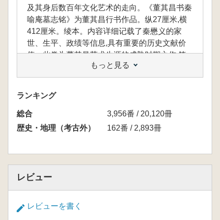
及其身后数百年文化艺术的走向。《董其昌书秦
喻庵墓志铭》为董其昌行书作品。纵27厘米,横
412厘米。绫本。内容详细记载了秦懋义的家
世、生平、政绩等信息,具有重要的历史文献价
值。此卷为董其昌艺术生涯的成熟时期之作,笔
もっと見る
法精湛,结体严谨,章法布局合理。全卷原大高精
扫描影印,为湖北省博物馆珍藏的董其昌书法作
品公开出版,对于学习董其昌书法提供了权威、
ランキング
准确的范本。
総合
3,956番 / 20,120冊
歴史・地理（考古外）
162番 / 2,893冊
董其昌は中国書画芸術史における一つの高峰
であり、その書画の実践と独自の芸術的見解
は、当時のみならず後世数百年にわたる文化芸
術の方向性に深い影響を与えました。『董其昌
レビュー
書秦喩庵墓志銘』は董其昌による行書作品で、
縦27センチ、横412センチの綾本長巻です。内
レビューを書く
容には秦懋義の家系、生涯、政績などが詳細に