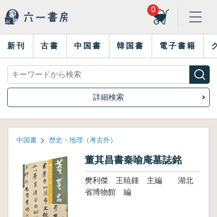
0
新刊
古書
中国書
韓国書
電子書籍
詳細検索
中国書
歴史・地理（考古外）
董其昌書秦喻庵墓誌銘
樊利傑 王暁鍾 主編 湖北
省博物館 編