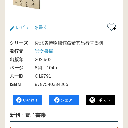
レビューを書く
＋
シリーズ
湖北省博物館館蔵董其昌行草墨跡
発行元
崇文書局
出版年
2026/03
ページ
8開 104p
六一ID
C19791
ISBN
9787540384265
新刊・電子書籍