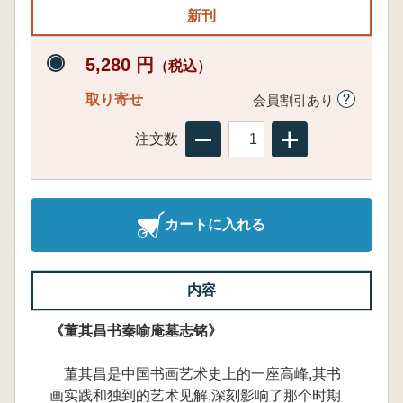
新刊
5,280 円
（税込）
取り寄せ
会員割引あり
注文数
カートに入れる
内容
《董其昌书秦喻庵墓志铭》
董其昌是中国书画艺术史上的一座高峰,其书
画实践和独到的艺术见解,深刻影响了那个时期