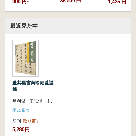
38,500 円
990 円~
1,425 円
最近見た本
董其昌書秦喻庵墓誌
銘
樊利傑 王暁鍾 主編 湖北省博物館 編
崇文書局
新刊
取り寄せ
5,280円