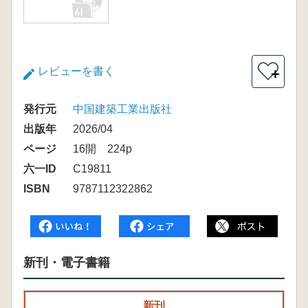
レビューを書く
＋
発行元
中国建築工業出版社
出版年
2026/04
ページ
16開 224p
六一ID
C19811
ISBN
9787112322862
新刊・電子書籍
新刊