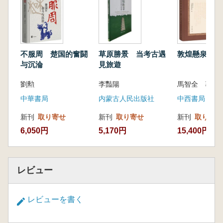
す。まず研究の背景と対象範囲を明確にし、漢
代河西地域の地理的特徴と戦略的地位を整理し
たうえで、漢と匈奴の戦争の推移を踏まえ、漢
代河西長城の築造がどのような時空的変化をた
どったのかを明らかにしています。
不服周 楚国的奮闘
草原勝景 当考古遇
敦煌懸泉置牆
書中では、空間配置の特徴を多角的に分析し
与沉淪
見旅遊
ています。自然地理の単位や軍政管理の階層か
劉勲
李豔陽
ら考察を始め、漢代河西長城の空間体系がどの
ような全体構造を持っていたのかを解き明かし
中華書局
内蒙古人民出版社
中西書局
ています。さらに、空間要素の種類を分類し、
新刊
取り寄せ
新刊
取り寄せ
新刊
取り寄せ
それぞれの要素の分布特性や位置関係の法則性
6,050円
5,170円
15,400円
を個別に検討することで、空間配置の表層的特
徴を明確にしています。
そのうえで、本書は配置形成のメカニズムに
も踏み込み、長城を構成する諸要素や軍事防
レビュー
衛・連絡体系と自然地理との空間的関係を分析
し、自然環境がもつ制約と支援の両面を示して
レビューを書く
います。また、適応性分析の枠組みを構築し、
軍政思想や人文社会的要因が立地選定や空間配