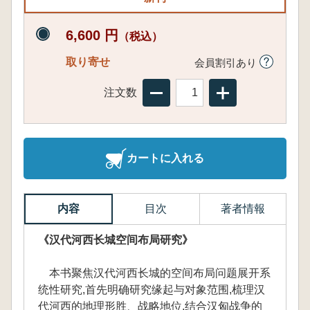
6,600 円
（税込）
取り寄せ
会員割引あり
注文数
カートに入れる
内容
目次
著者情報
《汉代河西长城空间布局研究》
本书聚焦汉代河西长城的空间布局问题展开系
统性研究,首先明确研究缘起与对象范围,梳理汉
代河西的地理形胜、战略地位,结合汉匈战争的