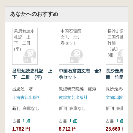
置にどのように作用したのかを説明していま
す。最後に主要な研究成果を総括し、漢代河西
あなたへのおすすめ
長城の空間配置が形成される論理を整理するこ
とで、長城考古や歴史軍事地理研究に新たな支
呂思勉読史
中国石窟図
長沙走馬楼
えを提供しています。巻末には遺構の実景写真
札記 上
文志 全3
三国呉簡
も付され、参考資料として活用できます。
下 二冊
巻セット
竹簡
(平)
〔貳〕 全
3冊
呂思勉読史札記 上
中国石窟図文志 全3
長沙走馬楼三
下 二冊 (平)
巻セット
簡 竹簡〔貳
冊
呂思勉 著
敦煌研究院編 盧秀文編著
上海古籍出版社
敦煌文芸出版社
文物出版社
新刊
在庫なし
新刊
在庫なし
新刊
在庫なし
古書
1 点
古書
1 点
古書
1 点
1,782 円
8,712 円
25,660 円