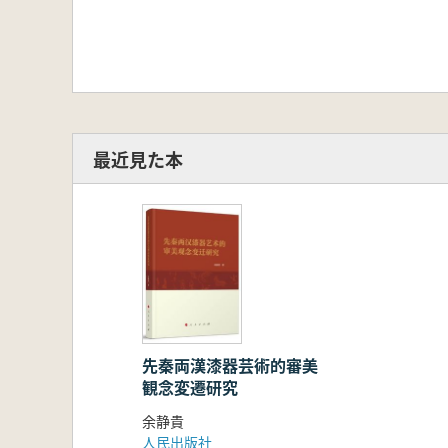
最近見た本
先秦両漢漆器芸術的審美
観念変遷研究
余静貴
人民出版社