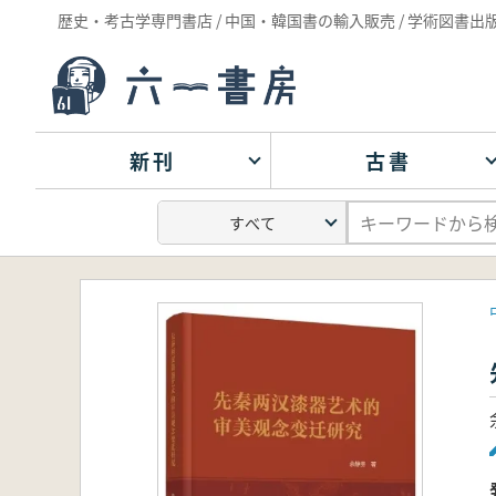
歴史・考古学専門書店 / 中国・韓国書の輸入販売 / 学術図書出
新刊
古書