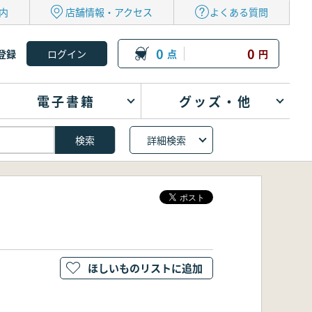
内
店舗情報・アクセス
よくある質問
0
0
登録
点
円
電子書籍
グッズ・他
詳細検索
ほしいものリストに追加