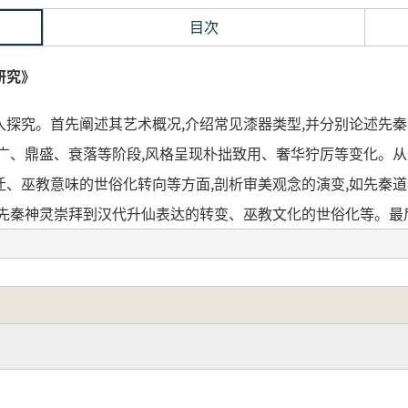
目次
研究》
探究。首先阐述其艺术概况,介绍常见漆器类型,并分别论述先
推广、鼎盛、衰落等阶段,风格呈现朴拙致用、奢华狞厉等变化。
、巫教意味的世俗化转向等方面,剖析审美观念的演变,如先秦道
及先秦神灵崇拜到汉代升仙表达的转变、巫教文化的世俗化等。最
其产生的影响,展现该时期漆器艺术审美观念变迁的脉络与内涵。
器芸術を中心に深く探究したものです。まず、その芸術的概
特徴をそれぞれ論じています。続いて、漆器の風格と時期区分
で、素朴で実用的な様式から華麗で峻烈な様式へと変化してい
に反映された天人観の変遷、神祇崇拝から仙界観念への移行