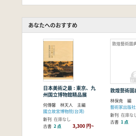
視点から美意識の変化を考察してい
の思想、先秦の神霊崇拝が漢代の升
あなたへのおすすめ
現の関係を丁寧に読み解いています
最後に、先秦から漢代にかけての漆
敦煌藝術圖
を論じています。本書は、この時期
日本美術之最 : 東京、九
敦煌藝術圖
州国立博物館精品展
林保尭 編
何傳馨 林天人 主編
藝術家出版社
國立故宮博物院(台湾)
新刊
在庫な
新刊
在庫なし
古書
1 点
3,300 円~
古書
2 点