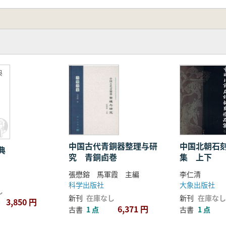
ます。たとえば、先秦の道器論が漆器にどのように体現された
仙表現へとどのように展開したか、巫教文化がどのように世俗
。
器芸術の精神として、境界美・造形美・空間美・線条美など
典
の漆器芸術における美意識の変遷を体系的に示し、その内在的
中国北朝石
中国古代青銅器整理与研
典
集 上下
究 青銅卣巻
李仁清
張懋鎔 馬軍霞 主編
大象出版社
科学出版社
し
新刊
在庫なし
新刊
在庫なし
3,850 円
6,371 円
古書
1 点
古書
1 点