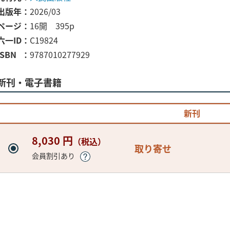
出版年
2026/03
ページ
16開 395p
六一ID
C19824
ISBN
9787010277929
新刊・電子書籍
新刊
8,030 円
（税込）
取り寄せ
会員割引あり