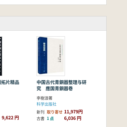
か、各時期の動物図像が示す天人関係
化したかなど、思想史的背景と造形表
を総括し、それらが後世に与えた影響
な脈絡を明確にするものです。
中国古代青銅器整理与研
刻拓片精品
究 應国青銅器巻
李樹浪著
科学出版社
11,979円
新刊
取り寄せ
9,622 円
6,036 円
古書
1 点