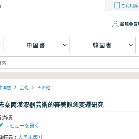
ご利用案
版
新規会員
中国書
韓国書
中国書
芸術
その他
先秦両漢漆器芸術的審美観念変遷研究
余静貴
レビューを書く
発行元
人民出版社