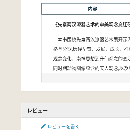
内容
《先秦两汉漆器艺术的审美观念变迁
本书围绕先秦两汉漆器艺术展开深入
格与分期,历经孕育、发展、成长、
观念变化、崇神思想到升仙观念的变迁
同时期动物图像蕴含的天人观念,以
界美、造型美、空间美、线条美等,及
本書は、先秦から漢代にかけての漆
レビュー
したうえで、先秦および漢代漆器の
鼎盛・衰退といった段階を経るなか
レビューを書く
さらに、道器関係の転化、動物図像