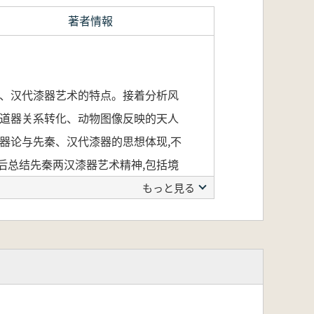
著者情報
秦、汉代漆器艺术的特点。接着分析风
从道器关系转化、动物图像反映的天人
器论与先秦、汉代漆器的思想体现,不
后总结先秦两汉漆器艺术精神,包括境
もっと見る
観を示し、代表的な漆器の種類を紹介
を分析し、胎動・発展・成熟・普及・
く過程を明らかにしています。
、巫教的要素の世俗化など、多角的な