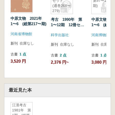
セット
第97〜102
(通巻268〜
期)
279)
中原文物 2021年
考古 1990年 第
中原文物 2
1〜6 (総第217〜期)
1〜12期 12冊セッ
1〜6 (総第9
ト (通巻268〜279)
期)
河南省博物館
科学出版社
河南博物院
新刊
在庫なし
新刊
在庫なし
新刊
在庫なし
古書
1 点
古書
2 点
古書
1 点
3,520 円
2,376 円~
3,080 円
最近見た本
江漢考古
1981年 第