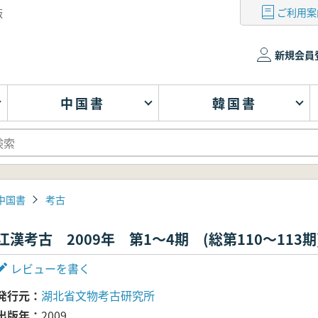
ご利用案
版
新規会員
中国書
韓国書
中国書
考古
江漢考古 2009年 第1～4期 (総第110～113期
レビューを書く
発行元
湖北省文物考古研究所
出版年
2009