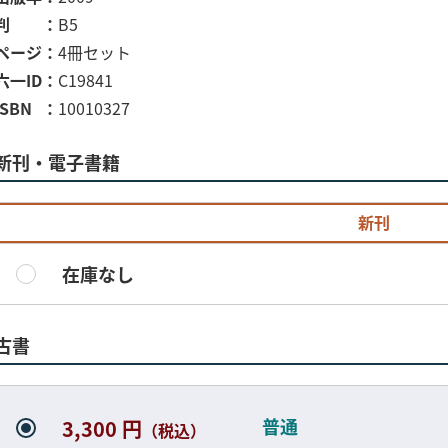
判
B5
ページ
4冊セット
六一ID
C19841
ISBN
10010327
新刊・電子書籍
新刊
在庫なし
古書
普通
3,300 円
（税込）