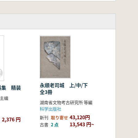
永順老司城 上/中/下
料集 精装
全3冊
煌主编
湖南省文物考古研究所 等編
科学出版社
43,120円
新刊
取り寄せ
2,376 円
13,543 円~
古書
2 点