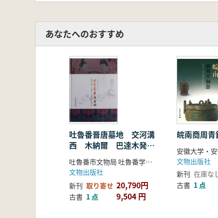
あなたへのおすすめ
吐魯番晋唐墓地 交河溝
皖南商周青
西 木納爾 巴達木発掘
報告
文物出版社
吐魯番市文物局 吐魯番学研究院 吐魯番博物館
文物出版社
新刊
在庫な
20,790円
古書
1 点
新刊
取り寄せ
9,504 円
古書
1 点