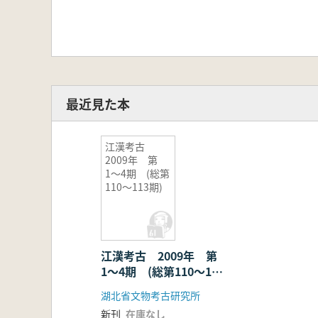
最近見た本
江漢考古
2009年 第
1〜4期 (総第
110〜113期)
江漢考古 2009年 第
1〜4期 (総第110〜113
期)
湖北省文物考古研究所
新刊
在庫なし