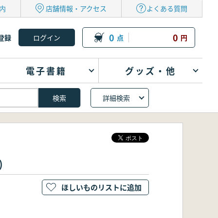
内
店舗情報・アクセス
よくある質問
0
0
登録
点
円
電子書籍
グッズ・他
詳細検索
)
ほしいものリストに追加