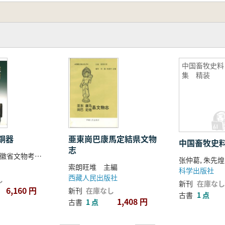
中国畜牧史料
集 精装
銅器
亜東崗巴康馬定結県文物
中国畜牧史
志
安徽大学・安徽省文物考古研究所編著
张仲葛, 朱先
索朗旺堆 主編
科学出版社
西藏人民出版社
し
新刊
在庫なし
6,160 円
新刊
在庫なし
古書
1 点
1,408 円
古書
1 点