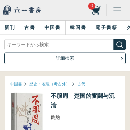
0
新刊
古書
中国書
韓国書
電子書籍
詳細検索
中国書
歴史・地理（考古外）
古代
不服周 楚国的奮闘与沉
淪
劉勲