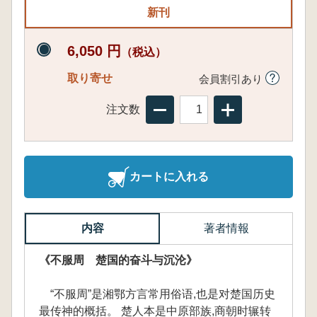
新刊
6,050 円
（税込）
取り寄せ
会員割引あり
注文数
カートに入れる
内容
著者情報
《不服周 楚国的奋斗与沉沦》
“不服周”是湘鄂方言常用俗语,也是对楚国历史
最传神的概括。 楚人本是中原部族,商朝时辗转