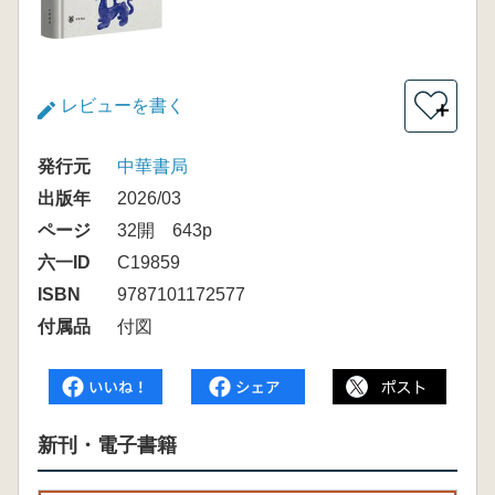
レビューを書く
＋
発行元
中華書局
出版年
2026/03
ページ
32開 643p
六一ID
C19859
ISBN
9787101172577
付属品
付図
新刊・電子書籍