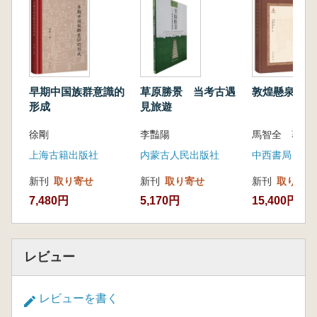
「不服周」は、湘鄂方言で広く使われる俗語
であり、楚国の歴史を最も端的に表す言葉でも
あります。楚人はもともと中原の部族でした
が、商代に南方の蛮夷地域へと移り住み、西周
初期に封建国として成立しました。周昭王の伐
楚以降、楚国は周王朝が重点的に警戒し、抑え
早期中国族群意識的
草原勝景 当考古遇
敦煌懸泉置牆
込もうとした対象となります。そして楚君・熊
形成
見旅遊
通が僭称して王号を名乗ったことで、楚国は周
徐剛
李豔陽
王と「二王並立」の状態となりました。
その後、歴代の楚王のもとで、楚国は南方征
上海古籍出版社
内蒙古人民出版社
中西書局
服を進める一方、北上して中原へ勢力を伸ば
新刊
取り寄せ
新刊
取り寄せ
新刊
取り寄せ
し、周王の“代理人”であった斉国・晋国 と長期
7,480円
5,170円
15,400円
にわたる抗争を繰り広げました。この過程で楚
国は二度にわたり九鼎の軽重を問うほどの強大
な国力を示し、王朝交替に迫るほどの地位に近
づきました。楚平王・楚昭王前期には一時的に
レビュー
衰退したものの、楚昭王後期に再び勢いを取り
戻し、戦国初期には七雄の一つとして確固たる
レビューを書く
地位を築きます。