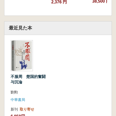
38,500 円
2,376 円
最近見た本
不服周 楚国的奮闘
与沉淪
劉勲
中華書局
新刊
取り寄せ