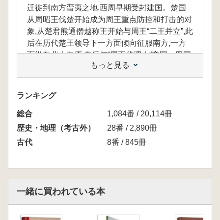
迁徙到南方蛮夷之地,西周早期受封建国。楚国
从周昭王伐楚开始成为周王重点防控和打击的对
象,从楚君熊通僭越称王开始与周王“二王并立”,此
后在历代楚王领导下一方面倾向征服南方,一方
面纵向北上中原,先后与“周王代理人”齐国、晋国
もっと見る
展开长期斗争,在此期间曾两度叩问九鼎轻重,接
近成就改朝换代伟业。在经历楚平王、楚昭王前
期短暂沉沦之后,楚国在楚昭王后期再度崛起,最
ランキング
终在战国前期成为七雄之一。 《不服周:楚国的
総合
奋斗与沉沦》是一本春秋史普及读物,重点讲述
1,084番 / 20,114冊
了楚国在春秋时期“奋斗—沉沦—奋斗”的发展进
歴史・地理（考古外）
28番 / 2,890冊
程,不仅详细讲述了齐楚争霸、宋楚争霸、晋楚
古代
8番 / 845冊
斗争、吴楚斗争的重大事件,还对楚国集权政治
体制的起源和特征进行了深入探讨,揭示了楚国
作为西周“分权大一统”体制反叛者、秦朝“集权大
一统”体制先行者的历史意义。
一緒に買われている本