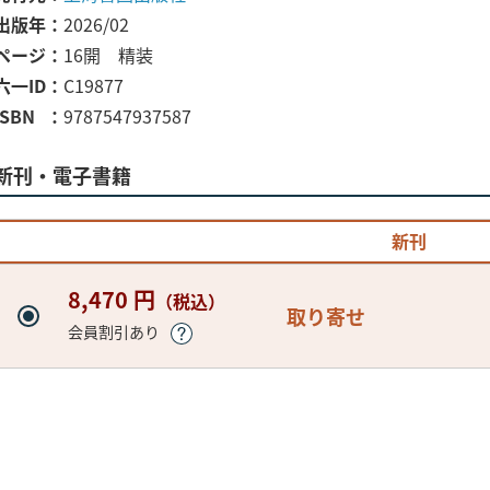
出版年
2026/02
ページ
16開 精装
六一ID
C19877
ISBN
9787547937587
新刊・電子書籍
新刊
8,470 円
（税込）
取り寄せ
会員割引あり