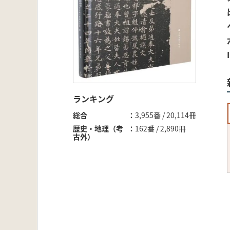
ランキング
総合
3,955番 / 20,114冊
歴史・地理（考
162番 / 2,890冊
古外）