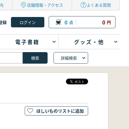
内
店舗情報・アクセス
よくある質問
0
0
登録
点
円
電子書籍
グッズ・他
詳細検索
ほしいものリストに追加