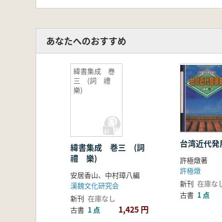
あなたへのおすすめ
緯書集成 巻
三 (詞 禮
樂)
台湾近代発
緯書集成 巻三 (詞
禮 樂)
許極燉著
許極燉
安居香山、中村璋八編
新刊
在庫な
漢魏文化研究会
古書
1 点
新刊
在庫なし
1,425 円
古書
1 点