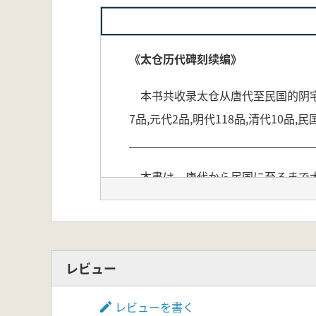
《太仓历代碑刻续编》
本书共收录太仓从唐代至民国的阴宅刻
7品,元代2品,明代118品,清代10
本書は、唐代から民国に至るまで太
そのうち墓誌が141品を占めていま
国は3品であり、これらの分布は太
研究にとって重要な資料群であり、
レビュー
地方志考古 の深化にも寄与するもの
レビューを書く