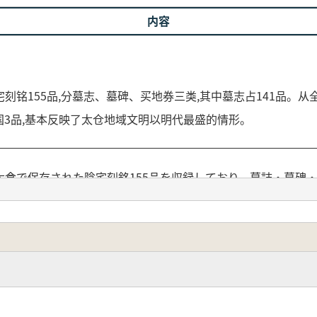
内容
铭155品,分墓志、墓碑、买地券三类,其中墓志占141品。从全
品,民国3品,基本反映了太仓地域文明以明代最盛的情形。
倉で保存された陰宅刻銘155品を収録しており、墓誌・墓碑
す。全域的な数量統計によれば、唐代は1品、南宋は7品、元代は2
倉地域の文明が明代に最も隆盛を迎えたことをよく反映していま
太倉の歴史文化を理解するための基礎的な手がかりを提供してい
です。