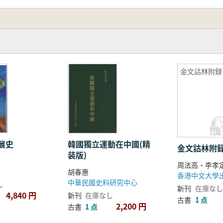
金文詁林附録
展史
韓國獨立運動在中國(精
金文詁林附
装版)
周法高・李孝
胡春惠
香港中文大學
中華民國史料研究中心
し
新刊
在庫なし
4,840 円
新刊
在庫なし
古書
1 点
2,200 円
古書
1 点