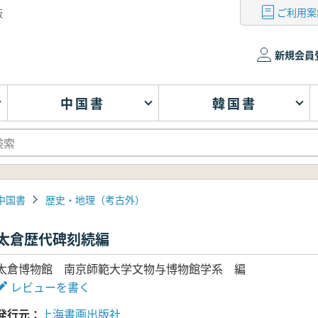
ご利用案
版
新規会員
中国書
韓国書
中国書
歴史・地理（考古外）
太倉歴代碑刻続編
太倉博物館 南京師範大学文物与博物館学系 編
レビューを書く
発行元
上海書画出版社