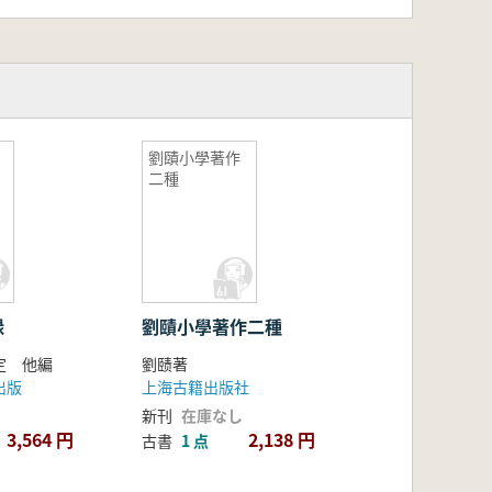
劉賾小學著作
二種
録
劉賾小學著作二種
定 他編
劉赜著
出版
上海古籍出版社
新刊
在庫なし
3,564 円
2,138 円
古書
1 点