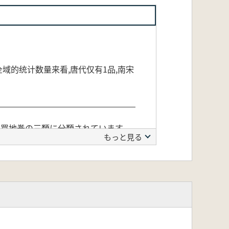
域的统计数量来看,唐代仅有1品,南宋
・買地券の三類に分類されています。
もっと見る
品、明代は118品、清代は10品、民
す。本書は、地域史・墓葬制度史の
ます。こうした視点は、墓誌研究 や