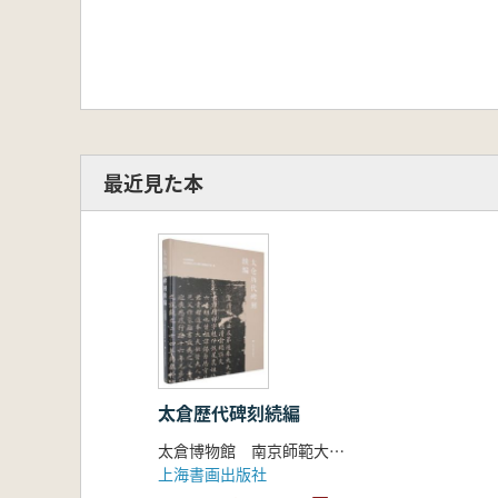
最近見た本
太倉歴代碑刻続編
太倉博物館 南京師範大学文物与博物館学系 編
上海書画出版社