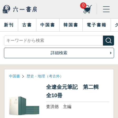
0
新刊
古書
中国書
韓国書
電子書籍
詳細検索
中国書
歴史・地理（考古外）
全遼金元筆記 第二輯
全10冊
査洪徳 主編