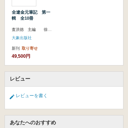
《续古今考》卷二十五至卷三十七(含附录),是方
回考证前代制度、礼仪的论述,征引广博、考辨
全遼金元筆記 第一
精当;第二种为方回所撰《虚谷闲抄》,系方回从
輯 全10冊
宋代诸家笔记中摘编而成,多记奇闻异事,可读性
査洪徳 主編 徐姗 等 編校
较强;第三种为陈世崇所撰《随隐漫录》,载录大
大象出版社
量朝贺相关礼仪规制,文献价值突出;第四种为盛
如梓所撰《庶斋老学丛谈》,内容涵盖经史辨
新刊
取り寄せ
正、诗文评点,同时兼及朝野逸闻,兼具学术性与
49,500円
史料性。
第五册,共收录辽金元时期文人所撰笔记12种,
分别为《拊掌录》(元怀撰)、《诚斋杂记》(林坤
レビュー
撰)、《万柳溪边旧话》(尤圮撰)、《佩韦斋辑
闻》(俞德邻撰)、《许鲁斋考岁略》(耶律有尚
撰)、《野服考》(方凤撰)、《物异考》(方凤
レビューを書く
撰)、《金华游录》(方凤撰)、《姑苏笔记》(罗
志仁撰)、《席上腐谈》(俞琰撰)、《书斋夜话》
(俞琰撰)、《忍经》(吴亮撰)。此套书对辽金元
时期的笔记进行了严谨的点校整理,具有极高的
あなたへのおすすめ
文献和版本价值。