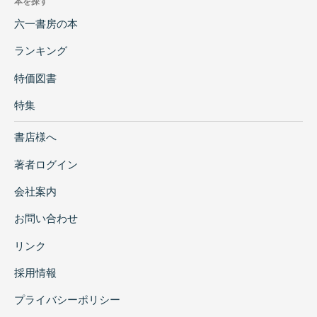
本を探す
で、いずれも良質な底本をもとに精密な校勘が
六一書房の本
施され、各筆記の冒頭には点校方針を示す解説
が付されています。これにより、遼・金・元時
ランキング
代の 政治、経済、文化、学術、社会 などを研
特価図書
究するうえで、極めて豊かな文化的内容と文献
史料としての価値を提供する重要な資料群とな
特集
っています。
書店様へ
第一冊には、遼・金・元に関わる筆記六種
――『咸淳遺事』『古杭雑記』『古杭雑記詩
著者ログイン
集』『昭忠録』『錢塘遺事』『東南紀聞』――
会社案内
が収められており、当時の社会風俗、都市文
化、人物逸話、歴史記録など、多様な情報を読
お問い合わせ
み取ることができます。これらの筆記は、地域
リンク
史・文化史の細部を補う一次資料としても貴重
であり、遼金元文史研究の深化に大きく寄与す
採用情報
る内容となっています。
プライバシーポリシー
第二冊には、元代前期の文学者・政治家であ