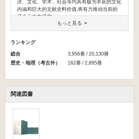
济、文化、学术、社会等均具有极为丰富的文化
内涵和巨大的文献史料价值,将有力推动当前的
辽金元文史研究。
もっと見る
第一册,收辽金元笔记六种,分别是《咸淳遗
事》《古杭杂记》《古杭杂记诗集》《昭忠录》
《钱塘遗事》《东南纪闻》。
ランキング
第二册,收入元代前期文学家、政治家王恽的
総合
《承华事略》《中堂事记》《乌台笔补》《玉堂
3,956番 / 20,130冊
嘉话》四部核心作品。王恽一生五任台宪、三入
歴史・地理（考古外）
162番 / 2,895冊
翰林,熟稔元初中央各类政务运作,其记录多为同
时期少见的一手史料。本次整理以《摘藻堂四库
全书荟要》本为底本,参校元刊明补本、四库本,
校正清人讳改的各类专名,版本严谨可信,对研究
関連図書
元初中书省、御史台、翰林院的建置与政令运作
具有极高的史料价值。
第三册,收入元代笔记《古今考》(卷一至卷二
十五),宋魏了翁撰,元方回续。
第四册,共收录四种宋元之际的珍稀笔记,第一
种为魏了翁撰、方回续的《古今考(二)》,内容为