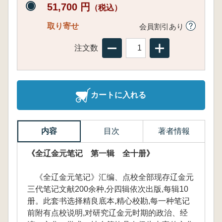
51,700 円
（税込）
取り寄せ
会員割引あり
注文数
カートに入れる
内容
目次
著者情報
《全辽金元笔记 第一辑 全十册》
《全辽金元笔记》汇编、点校全部现存辽金元
三代笔记文献200余种,分四辑依次出版,每辑10
册。此套书选择精良底本,精心校勘,每一种笔记
前附有点校说明,对研究辽金元时期的政治、经