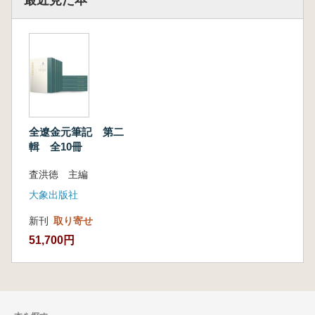
第九册,收《木天禁语》《诗学禁脔》《诗法
正宗》《诗宗正法眼藏》《文章宗旨》《虞侍书
诗法》《诗家一指》《南溪笔录群贤诗话》《沙
中金集》《诗家模范》《作诗骨格》《诗教指南
集》等元代笔记12种。
第十册,收《竹谱详录》《画继补遗》《纸笺
谱》《续竹谱》《畴斋二谱》《写山水诀》等辽
金元笔记12种。除了收录原始书稿,整理者也详
全遼金元筆記 第二
细梳理了古籍中与原始书稿相关的内容提要、名
輯 全10冊
人序跋、古人对作者及其著作的点评等内容,整
理出完整的附录,文献价值较高,便于后人参详。
査洪徳 主編
大象出版社
新刊
取り寄せ
本書は『全遼金元筆記』の第二輯第一冊にあ
51,700円
たり、遼・金・元三代に残る筆記文献を体系的
に集成・点校する大規模プロジェクトの一部と
して編まれています。『全遼金元筆記』は、現
存する 二百種以上の遼金元筆記 を精選し、四
輯・各十冊の構成で順次刊行されているもの