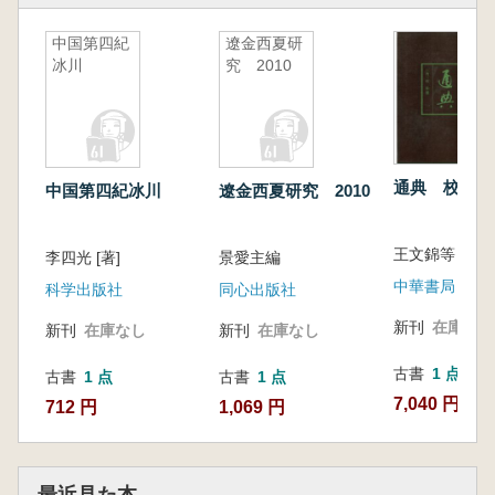
第六册,收录元代笔记《诗林广记》。《诗林
中国第四紀
遼金西夏研
广记》又名《精选诗林广记》《精选古今名贤丛
冰川
究 2010
话诗林广记》,宋末元初蔡正孙撰。该书前集十
卷、后集十卷,所选多为名家名篇,作品之后附相
关评论,内容丰富,体例严整,对研究宋元之际诗学
观念和士人思想具有极高参考价值。
第七册,收录了刘埙撰《隐居通议》三十一
通典 校点本
中国第四紀冰川
遼金西夏研究 2010
卷。《隐居通议》为读书笔记,分理学、古赋、
诗歌、文章、骈俪、经史、礼乐、造化、地理、
王文錦等 点
李四光 [著]
景愛主編
鬼神、杂録十一门,每条各有标目。《隐居通
中華書局
议》成书后,有多种抄本、刊本流传。本次校点,
科学出版社
同心出版社
以爱余堂本为底本,校以明天启本《水云村泯
新刊
在庫なし
新刊
在庫なし
新刊
在庫なし
稿》、四库全书本、读画斋丛书本、海山仙馆丛
书本、丛书集成初编本。
古書
1 点
古書
1 点
古書
1 点
第八册,收《山房随笔》《梅磵诗话》《莲堂
7,040 円
712 円
1,069 円
诗话》《桃园手听》《修辞鉴衡》《文章精义》
《词旨》《答王著作书》《诗法家数》《诗法源
流》等辽金元笔记10种。
最近見た本