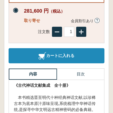
281,600 円
（税込）
取り寄せ
会員割引あり
注文数
カートに入れる
内容
目次
《古代神话文献集成 全十册》
本书精选晋至明代十种经典神话文献,以珍稀
古本为底本原汁原味呈现,系统梳理中华神话传
统,是探寻中华文明远古精神密码的必备典籍。