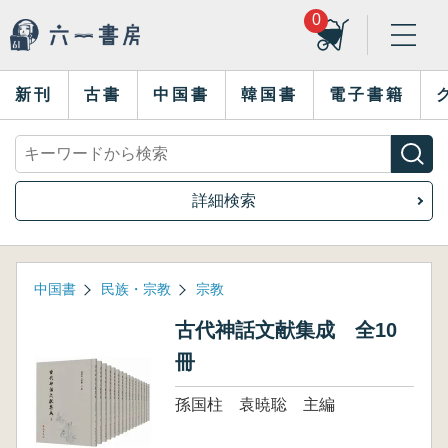
0
新刊
古書
中国書
韓国書
電子書籍
詳細検索
中国書
民族・宗教
宗教
古代神話文献集成 全10
冊
孫国柱 袁暁聡 主編