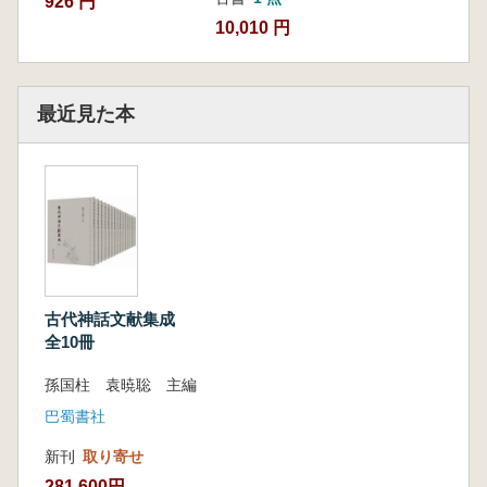
926 円
10,010 円
最近見た本
古代神話文献集成
全10冊
孫国柱 袁暁聡 主編
巴蜀書社
新刊
取り寄せ
281,600円