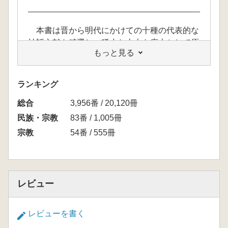
本書は晋から明代にかけての十種の代表的な
神話文献を精選し、稀少な古本を底本として原
もっと見る
貌のままに提示しつつ、中華神話伝統を体系的
に整理したものです。中華文明の遠い古代に潜
む精神的な核心を探るための必携の典籍として
ランキング
位置づけられています。
総合
3,956番 / 20,120冊
民族・宗教
83番 / 1,005冊
宗教
54番 / 555冊
レビュー
レビューを書く