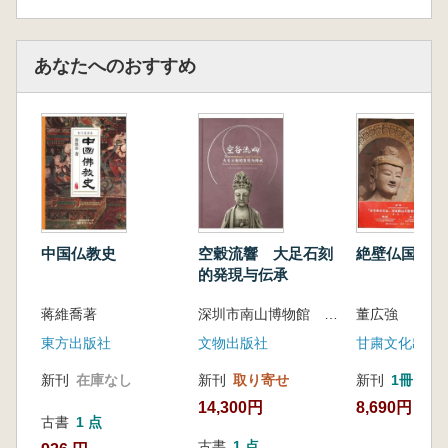
あなたへのおすすめ
中国仏教史
空穀流響 大足石刻
絶壁仏国麦積
的発現与伝承
蒋維喬著
深圳市南山博物館 大足石刻研究院 編
董広強
東方出版社
文物出版社
甘粛文化出版
新刊
在庫なし
新刊
取り寄せ
新刊
1冊
14,300円
8,690円
古書
1 点
古書
1 点