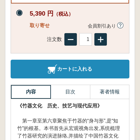
5,390 円
（税込）
取り寄せ
会員割引あり
注文数
カートに入れる
内容
目次
著者情報
《竹器文化 历史、技艺与现代应用》
第一章至第六章聚焦于竹器的“身与形”,是“知
竹”的根基。本书首先从宏观视角出发,系统梳理
了竹器研究的演进脉络,并描绘了中国竹器文化