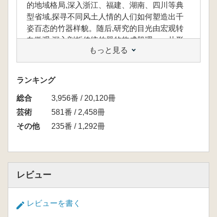
的地域格局,深入浙江、福建、湖南、四川等典
型省域,探寻不同风土人情的人们如何塑造出千
姿百态的竹器样貌。随后,研究的目光由宏观转
向微观,深入剖析传统竹器的构成肌理——从形
もっと見る
制、装饰到工艺,层层递进地解码其作为“物”的本
体语言。本书不仅关注其形态比例的和谐、对称
平衡的法度,更探究其结构性与非结构性装饰的
ランキング
巧思、图案题材的象征意涵。最终,这些物质层
総合
面的观察被置于日常生活的真实场景中,以探讨
3,956番 / 20,120冊
竹器如何在“一物多用”中展现其功能智慧,又如何
芸術
581番 / 2,458冊
在礼仪民俗中扮演其文化象征的角色。这一部
その他
235番 / 1,292冊
分,旨在为读者构建一个关于中国竹器扎实而全
面的知识图谱。 第七章与第八章致力于探寻竹
器的“心与魂”,是实现从“知竹”到“常乐”升华的关
键。第七章是本书的理论核心,系统地提出了传
レビュー
统竹器造物理念的“五观”阐释框架:从“天人合
一”的生态观,到“审材度势”的技艺观;从“以人为
本”的功能观,到调节个体与群体心理秩序的心理
レビューを書く
观;最终升华至“文化转译”的文化观。这一章节旨