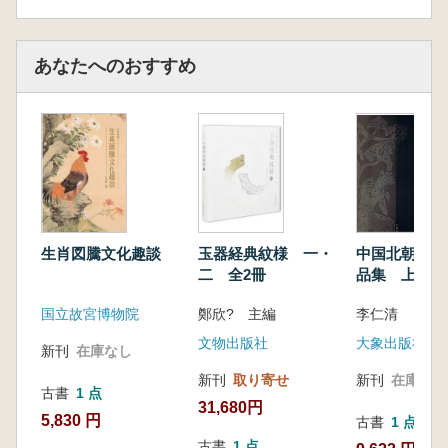
在将散落于器物中的东方智慧,提炼为一套可供
分析与传承的现代设计哲学,深度诠释“知竹常
あなたへのおすすめ
乐”的精神内核。
第一章から第六章までは竹器の「身と形」に
焦点を当てており、「知竹」の基礎となる部分
です。本書はまず大きな視野から出発し、竹器
研究の発展の流れを体系的に整理するととも
に、中国の竹器文化がどのような地域的構造を
中国北朝石刻
生肖図騰文化趣談
玉器経典紋様 一・
形成してきたのかを描き出しています。浙江、
品集 上下
二 全2冊
福建、湖南、四川といった典型的な省域に深く
分け入り、異なる風土と生活環境の中で人々が
李仁清
国立故宮博物院
鄭欣? 主編
どのようにして多様な竹器の姿を形づくってき
大象出版社
文物出版社
新刊
在庫なし
たのかを探っています。続いて、研究の視点は
宏観から微観へと移り、伝統竹器を構成する肌
新刊
在庫なし
新刊
取り寄せ
古書
1 点
理を詳細に分析します。形制、装飾、工芸とい
31,680円
5,830 円
古書
1 点
った要素を段階的に読み解き、竹器が「物」と
古書
1 点