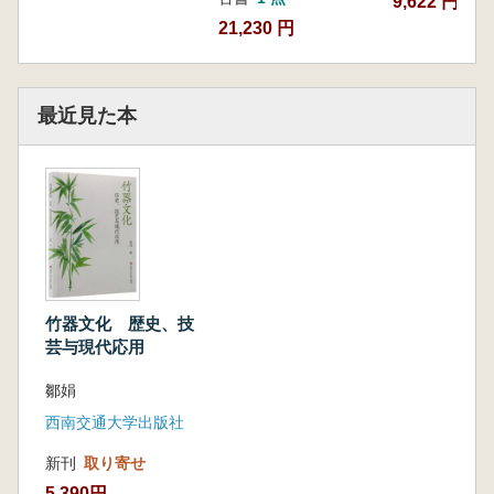
9,622 円
して持つ本体の言語を解明していきます。本書
21,230 円
は、形態の比例の調和や対称・均衡の法則に注
目するだけでなく、構造的および非構造的な装
飾の工夫、文様題材の象徴的意味にも踏み込み
ます。最終的に、こうした物質的観察は日常生
最近見た本
活の具体的な場面に置き戻され、竹器が「一物
多用」の中でどのように機能的な智慧を発揮
し、また礼儀や民俗の中でどのように文化的象
徴としての役割を担ってきたのかが論じられま
す。この部分は、読者に中国竹器についての堅
実で包括的な知識体系を構築することを目的と
しています。
第七章と第八章は竹器の「心と魂」を探るこ
竹器文化 歴史、技
芸与現代応用
とに力を注いでおり、「知竹」から「常楽」へ
の昇華を実現する鍵となる部分です。第七章は
鄒娟
本書の理論的中心であり、伝統竹器の造物理念
西南交通大学出版社
を説明するための「五観」という枠組みを体系
的に提示しています。「天人合一」の生態観、
新刊
取り寄せ
「審材度勢」の技芸観、「以人為本」の機能
5,390円