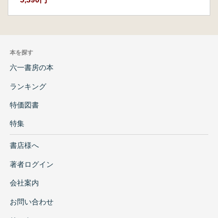
観、個人と集団の心理秩序を調整する心理観、
そして最終的に「文化転訳」へと至る文化観で
す。この章は、器物の中に散在する東方の智慧
を抽出し、分析と継承に資する現代的なデザイ
ン哲学として再構築することで、「知竹常楽」
本を探す
の精神的核心を深く解釈することを目指してい
六一書房の本
ます。
ランキング
特価図書
特集
書店様へ
著者ログイン
会社案内
お問い合わせ