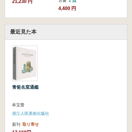
古書
1 点
21,230 円
4,400 円
最近見た本
青瓷名窯通鑑
牟宝蕾
浙江人民美術出版社
新刊
取り寄せ