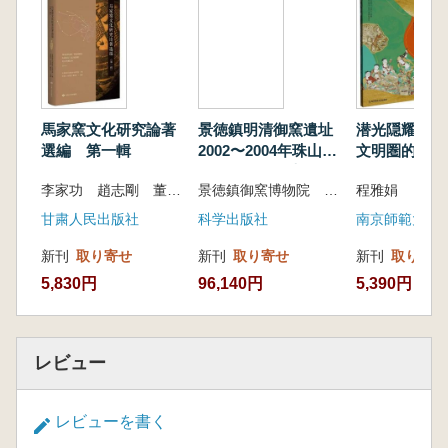
り、中国古代青磁の発展史とその興亡の規律を
明らかにすることを目的としています。これま
での中国古代青磁窯口の研究は、多くが単一の
窯口に焦点を当て、個別事例を論じる伝統的な
枠組みにとどまっており、中国古代青磁の名窯
を全方位的に反映した書物は存在しませんでし
馬家窯文化研究論著
景徳鎮明清御窯遺址
潜光隠耀 伝
た。本書の執筆では、学術性、専門性、知識
選編 第一輯
2002〜2004年珠山北
文明圏的隋唐
性、鑑賞性、収蔵性、実用性など多方面を兼ね
麓考古発掘報告 全5
術
李家功 趙志剛 董佩東 主編 甘粛臨洮馬家窯文化研究院 編
景徳鎮御窯博物院 江西省文物考古研究院 北京大学考古文博学院 編著
程雅娟
備えることを目指し、図版と文章を豊富に組み
冊
合わせることで、これまで難解で退屈になりが
甘粛人民出版社
科学出版社
南京師範大学
ちであった学術研究を、広く人々に恩恵をもた
新刊
取り寄せ
新刊
取り寄せ
新刊
取り寄せ
らす審美的価値へと転化させています。
5,830円
96,140円
5,390円
レビュー
レビューを書く