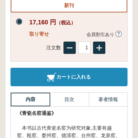
新刊
17,160 円
（税込）
取り寄せ
会員割引あり
注文数
カートに入れる
内容
目次
著者情報
《青瓷名窑通鉴》
本书以古代青瓷名窑为研究对象,主要有越
窑、瓯窑、婺州窑、德清窑、台州窑、龙泉窑、