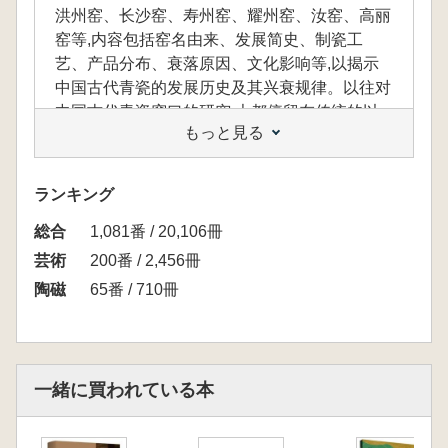
洪州窑、长沙窑、寿州窑、耀州窑、汝窑、高丽
窑等,内容包括窑名由来、发展简史、制瓷工
艺、产品分布、衰落原因、文化影响等,以揭示
中国古代青瓷的发展历史及其兴衰规律。以往对
中国古代青瓷窑口的研究,大都停留在传统的以
もっと見る
单个窑口为主、就事论事的模式上,尚未有过全
方位反映中国古代青瓷名窑的书,此次本书的写
作将兼顾学术、专业、知识、鉴赏、收藏、工具
ランキング
等诸多方面,图文并茂,可将枯燥的学术研究转化
総合
为惠及世人的审美价值。
1,081番 / 20,106冊
芸術
200番 / 2,456冊
陶磁
65番 / 710冊
本書は古代青磁の名窯を研究対象とし、越
窯、甌窯、婺州窯、徳清窯、台州窯、龍泉窯、
洪州窯、長沙窯、寿州窯、耀州窯、汝窯、高麗
窯などを主に取り上げています。内容には、窯
一緒に買われている本
名の由来、発展の略史、製磁の工芸、製品の分
布、衰退の原因、文化的影響などが含まれてお