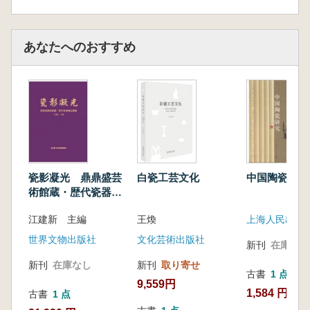
あなたへのおすすめ
瓷影凝光 鼎鼎盛芸
白瓷工芸文化
中国陶瓷研究
術館蔵・歴代瓷器精
品図集
江建新 主編
王煥
上海人民出版
世界文物出版社
文化芸術出版社
新刊
在庫なし
新刊
在庫なし
新刊
取り寄せ
古書
1 点
9,559円
1,584 円
古書
1 点