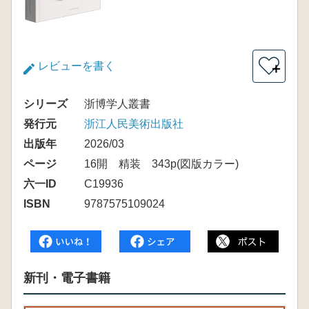
レビューを書く
＋
シリーズ
浙博学人叢書
発行元
浙江人民美術出版社
出版年
2026/03
ページ
16開 精装 343p(図版カラー)
六一ID
C19936
ISBN
9787575109024
新刊・電子書籍