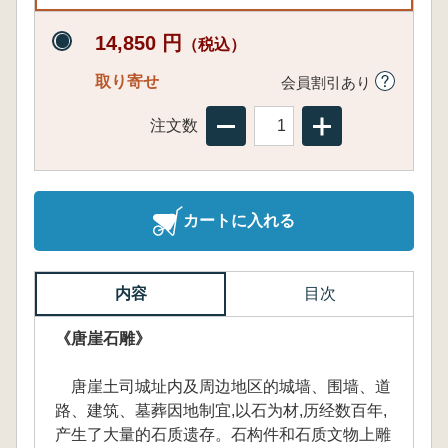
14,850 円
（税込）
取り寄せ
会員割引あり
注文数
カートに入れる
内容
目次
《唐崖石雕》
唐崖土司城址内及周边地区的城墙、围墙、道
路、建筑、墓葬因地制宜,以石为材,历经数百年,
产生了大量的石质遗存。石构件和石质文物上雕