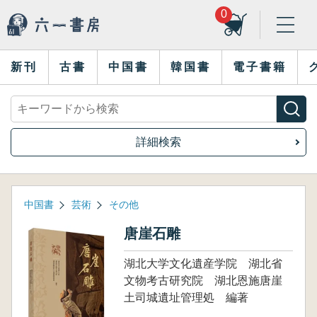
0
新刊
古書
中国書
韓国書
電子書籍
詳細検索
中国書
芸術
その他
唐崖石雕
湖北大学文化遺産学院 湖北省
文物考古研究院 湖北恩施唐崖
土司城遺址管理処 編著