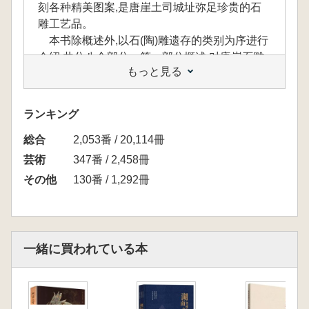
刻各种精美图案,是唐崖土司城址弥足珍贵的石
雕工艺品。
本书除概述外,以石(陶)雕遗存的类别为序进行
介绍,共分八个部分。第一部分概述,对唐崖石雕
もっと見る
的分类、工艺特征、主要装饰题材做了简要论
述。第二至四部分,分别介绍了牌坊、张王庙、
墓葬的石雕遗存。第五至七部分,重点介绍衙署
ランキング
区及城址内发掘出土或采集的各种可移动石雕文
総合
物,包括建筑构件、石雕造型工艺品、容器等。
2,053番 / 20,114冊
第八部分,单独介绍了城址出土的陶质雕刻。
芸術
347番 / 2,458冊
唐崖土司城址的石雕工艺品不仅数量众多、类
その他
130番 / 1,292冊
型丰富,而且雕工精湛、造型生动,是承载与表现
唐崖土司历史文化核心价值的重要载体,也是
2015年唐崖土司申报世界文化遗产最为关键的
支撑,为研究武陵山地区土家族艺术水平和文化
一緒に買われている本
遗产的传承利用提供了弥足珍贵的资料。
唐崖土司城址およびその周辺地域の城壁・囲