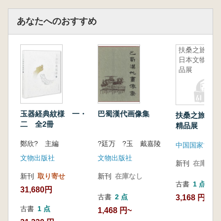
唐崖土司城址の石彫工芸品は、数量が多く種
類も豊富であるだけでなく、彫技は精緻で造形
あなたへのおすすめ
も生き生きとしており、唐崖土司の歴史文化の
核心的価値を担い表現する重要な媒体です。ま
た、2015年に唐崖土司が世界文化遺産へ申請
扶桑之旅 :
日本文物精
する際の最も重要な支えとなり、武陵山地域に
品展
おける土家族の芸術水準や文化遺産の継承・活
用を研究するうえで、きわめて貴重な資料を提
供しています。
玉器経典紋様 一・
巴蜀漢代画像集
扶桑之旅 : 
二 全2冊
精品展
鄭欣? 主編
?廷万 ?玉 戴嘉陵
中国国家博物
文物出版社
文物出版社
新刊
在庫なし
新刊
取り寄せ
新刊
在庫なし
古書
1 点
31,680円
古書
2 点
3,168 円
古書
1 点
1,468 円~