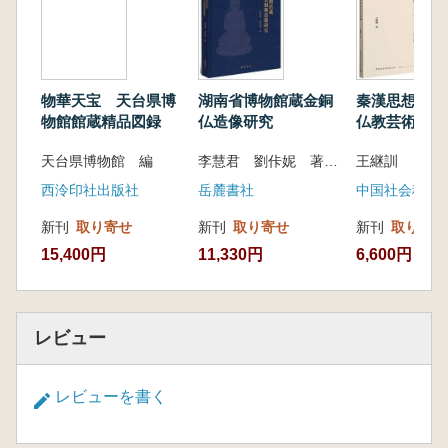
壁・道路・建築・墓葬は、地形に応じて石材を
用いて築かれ、数百年にわたる歴史の中で多く
の石質遺存が形成されました。石製の構件や石
質文物には多様で精巧な文様が刻まれており、
物華天宝 天台県博
湖南省博物館蔵金銅
秦漢思想文化
これらは唐崖土司城址においてきわめて貴重な
物館館蔵精品図録
仏造像研究
仏教芸術論稿
石彫工芸品となっています。
天台県博物館 編
李慧君 劉佧妮 著 湖南博物院 編
王継訓
本書は概説を除き、石(陶)彫遺存の種類を順
に紹介する構成となっており、全体は八つの部
西泠印社出版社
岳麓書社
中国社会科学
分に分かれています。第一部分では、唐崖石彫
新刊
取り寄せ
新刊
取り寄せ
新刊
取り寄せ
の分類、工芸的特徴、主要な装飾題材について
15,400円
11,330円
6,600円
簡潔に論じています。第二〜第四部分では、牌
坊、張王廟、墓葬に残る石彫遺存を紹介してい
ます。第五〜第七部分では、衙署区および城址
内で発掘・採集された可動式の石彫文物を中心
レビュー
に、建築構件、石彫造形工芸品、容器などを重
点的に取り上げています。第八部分では、城址
レビューを書く
から出土した陶質の彫刻を独立して紹介してい
ます。