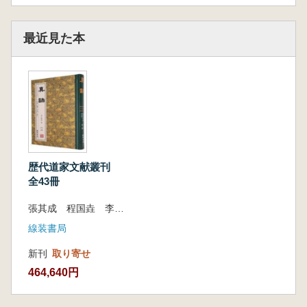
最近見た本
歴代道家文献叢刊
全43冊
張其成 程国垚 李元寿 主編
線装書局
新刊
取り寄せ
464,640円