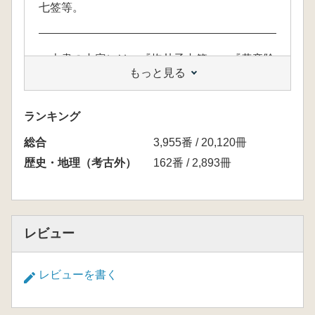
七签等。
本書の内容には、『抱朴子内篇』、『黄帝陰
もっと見る
符経』、『仙道三伝』、『五真帰元』、『荘子
口義』、『周易参同契六注彙編』、『真誥』、
『南華真経新伝』、『悟真篇注疏太乙玄樞丹
ランキング
蔵』、『雲笈七籤』などが含まれています。
総合
3,955番 / 20,120冊
歴史・地理（考古外）
162番 / 2,893冊
レビュー
レビューを書く