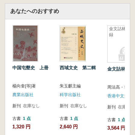
あなたへのおすすめ
金文詁林附
録
西域文史 第二輯
中国屯墾史 上冊
金文詁林附録
朱玉麒主編
楊向奎[等]著
周法高・李孝
科学出版社
農業出版社
香港中文大學
新刊
在庫なし
新刊
在庫なし
新刊
在庫なし
古書
1 点
古書
1 点
古書
1 点
2,640 円
1,320 円
3,564 円