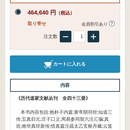
464,640 円
（税込）
取り寄せ
会員割引あり
注文数
カートに入れる
内容
《历代道家文献丛刊 全四十三册》
本书内容包括:抱朴子内篇;黄帝阴符经;仙道三
传;五真归元;庄子口义;周易参同契六注汇编;真
诰;南华真经新传;悟真篇注疏太乙玄枢丹藏;云笈