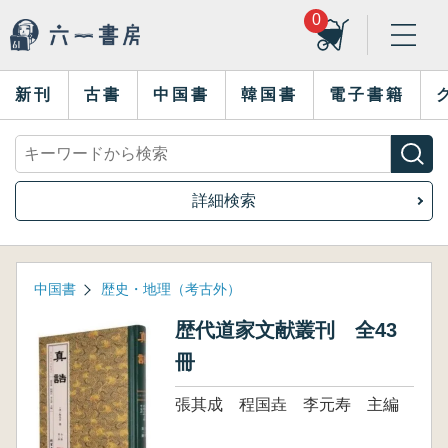
0
新刊
古書
中国書
韓国書
電子書籍
詳細検索
中国書
歴史・地理（考古外）
歴代道家文献叢刊 全43
冊
張其成 程国垚 李元寿 主編