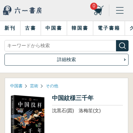
0
新刊
古書
中国書
韓国書
電子書籍
詳細検索
中国書
芸術
その他
中国紋様三千年
沈黒石(図) 洛梅笙(文)