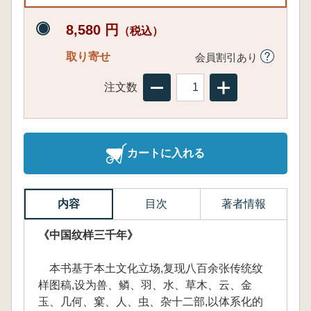
8,580 円
（税込）
取り寄せ
会員割引あり
注文数
カートに入れる
内容
目次
著者情報
《中国纹样三千年》
本书基于本土文化立场,复现八百余张传统纹
样图稿,设为兽、鳞、羽、水、草木、云、金
玉、几何、窠、人、虫、杂十二部,以体系化的