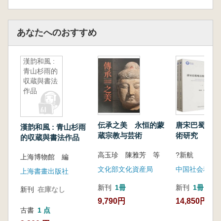
徴する美学的符号と芸術様式が成立したのかを
理解できるようにしています。
あなたへのおすすめ
伝統文化愛好者や美術・デザイン関連の実務
者に適するだけでなく、児童・青少年に向けた
芸術面での本土文化入門書としてもふさわしい
漢韵和風 :
内容となっています。
青山杉雨的
収蔵與書法
作品
伝承之美 永恒的蒙
唐宋巴蜀観音
漢韵和風 : 青山杉雨
蔵宗教与芸術
術研究 全2
的収蔵與書法作品
高玉珍 陳雅芳 等
?新航
上海博物館 編
文化部文化資産局
中国社会科学
上海書畫出版社
新刊
1冊
新刊
1冊
新刊
在庫なし
9,790円
14,850円
古書
1 点