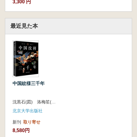
3,300 円
最近見た本
中国紋様三千年
沈黒石(図) 洛梅笙(文)
北京大学出版社
新刊
取り寄せ
8,580円