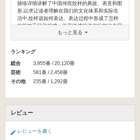
脉络详细讲解了中国传统纹样的典故、表意和图
形,以求让读者理解在我们的文化体系和实际生
活中,纹样该如何表达、表达过程中形成了怎样
的装饰手段和程式、并最终成就了何种能代表我
もっと見る
们文化身份的美学符号和艺术风格。 本书适合
传统文化爱好者、美术设计相关从业者阅读参
考,亦适合作为儿童和青少年于艺术方面的本土
ランキング
文化启蒙书。
総合
3,955番 / 20,120冊
芸術
581番 / 2,458冊
本書は本土文化の立場に基づき、八百余点の
その他
235番 / 1,292冊
伝統文様図稿を復元し、獣・鱗・羽・水・草
木・雲・金玉・幾何・窠・人・虫・雑の十二部
に分類しています。体系化された脈絡のもと、
中国伝統文様の典故・表意・図形を詳細に解説
レビュー
し、読者が自らの文化体系と日常生活の中で文
様がどのように表現されるべきか、その表現過
程でどのような装飾手段と様式が形成され、最
レビューを書く
終的にどのような文化的アイデンティティを象