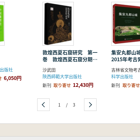
敦煌西夏石窟研究 第一
集安丸都山城
巻 敦煌西夏石窟分期与
2015年考
断代研究
出版社
沙武田
陝西師範大学出版社
科学出版社
6,050円
せ
12,430円
新刊
取り寄せ
新刊
取り寄せ
1
/
3