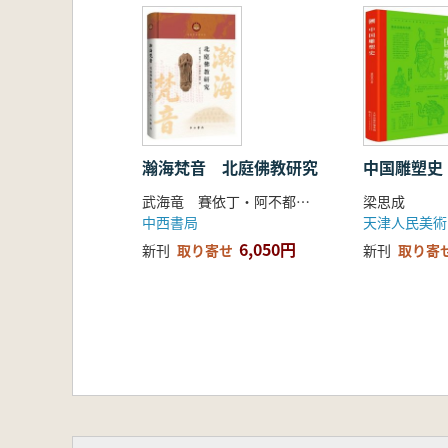
瀚海梵音 北庭佛教研究
中国雕塑史
武海竜 賽依丁・阿不都拉 胡涛
梁思成
中西書局
天津人民美術
6,050円
新刊
取り寄せ
新刊
取り寄