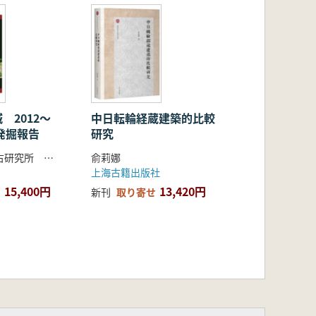
 2012〜
中日転輪経蔵建築的比較
古発掘報告
研究
吉林省文物考古研究所 吉林大学考古学院 集安市博物館 編著
俞莉娜
上海古籍出版社
15,400円
13,420円
新刊
取り寄せ