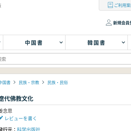
ご利用案
版
新規会員
中国書
韓国書
中国書
民族・宗教
民族・民俗
遼代佛教文化
姜念思
レビューを書く
発行元
科学出版社