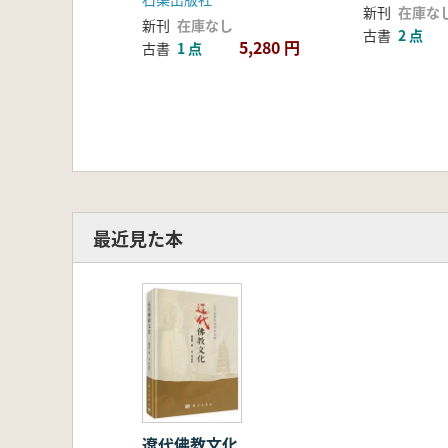
新刊
在庫な
新刊
在庫なし
古書
2 点
5,280 円
古書
1 点
最近見た本
遼代佛教文化