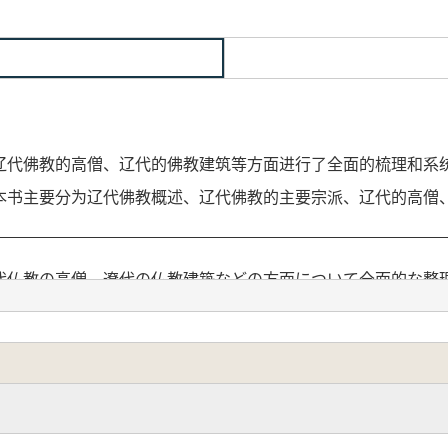
代佛教的高僧、辽代的佛教建筑等方面进行了全面的梳理和系统
本书主要分为辽代佛教概述、辽代佛教的主要宗派、辽代的高僧
仏教の高僧、遼代の仏教建築などの方面について全面的な整
関連する遼代仏教文化研究の不足を補っています。本書は主に
密檐塔の五章に分かれています。