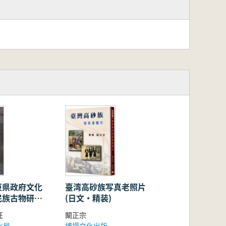
東県政府文化
臺湾高砂族写真老照片
民族古物研究
(日文・精装)
)
旺
闞正宗
化局
博揚文化出版