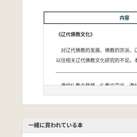
内容
《辽代佛教文化》
对辽代佛教的发展、佛教的宗派、辽
以往相关辽代佛教文化研究的不足。
遼代仏教の発展、仏教の宗派、遼代
を引き、内容も豊富で、これまでの
遼代の高僧、遼代の名刹および遼代
一緒に買われている本