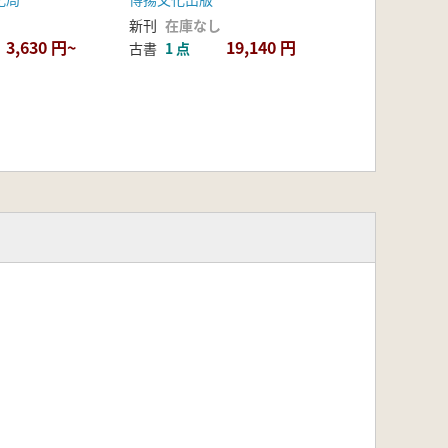
新刊
在庫なし
3,630 円~
19,140 円
古書
1 点