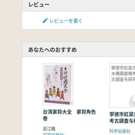
レビュー
レビューを書く
あなたへのおすすめ
寧徳市虹梁
木構廊屋橋
古調査与研
台湾家将大全 家将角色
寧徳市虹梁
巻
考古調査与
呂江銘
科学出版社
石渠出版社