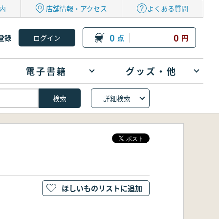
内
店舗情報・アクセス
よくある質問
0
0
登録
点
円
電子書籍
グッズ・他
詳細検索
ほしいものリストに追加