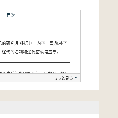
目次
的研究,引经据典、内容丰富,弥补了
、辽代的名刹和辽代密檐塔五章。
理と体系的な研究を行っており、経典
もっと見る
遼代仏教概述、遼代仏教の主要宗派、