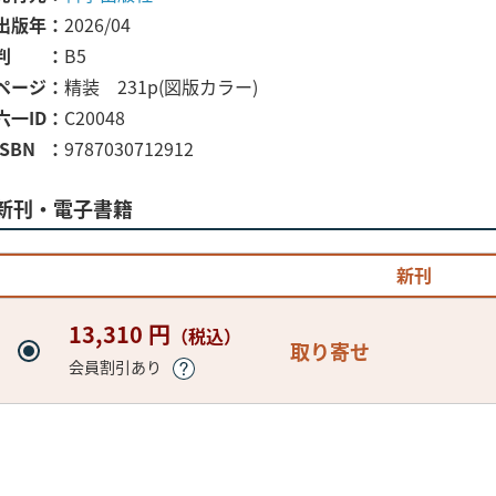
出版年
2026/04
判
B5
ページ
精装 231p(図版カラー)
六一ID
C20048
ISBN
9787030712912
新刊・電子書籍
新刊
13,310 円
（税込）
取り寄せ
会員割引あり