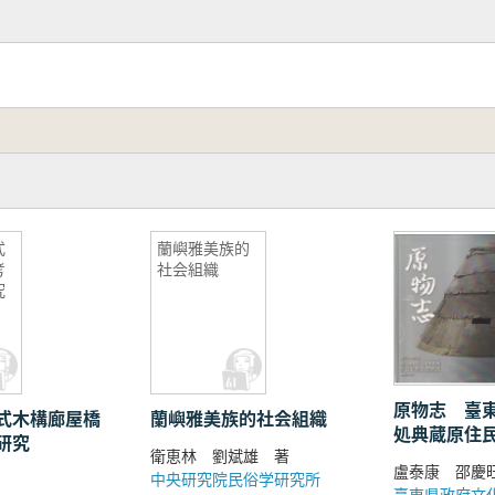
式
蘭嶼雅美族的
考
社会組織
究
原物志 臺
式木構廊屋橋
蘭嶼雅美族的社会組織
処典蔵原住
研究
衛恵林 劉斌雄 著
(無機材質篇
盧泰康 邵慶
中央研究院民俗学研究所
臺東県政府文