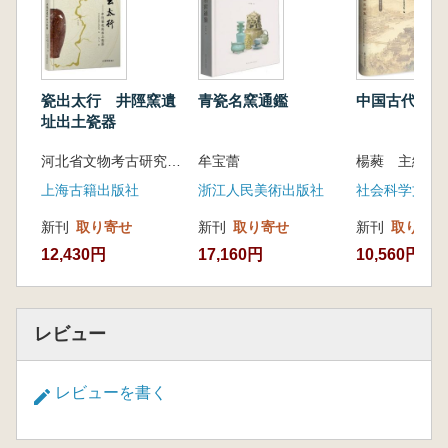
史研究および中華優秀伝統文化の阐釈を推進す
るために、弥足珍貴な史料を提供し、重要な学
術価値を有しています。
本書は内容・形制・流伝などの方面で特色に
富む国家図書館所蔵の敦煌西域文献42件を精選
瓷出太行 井陘窯遺
青瓷名窯通鑑
中国古代史研
し、120余幅の精美な画像を搭載し、「珍品琳
址出土瓷器
琅」「古書原貌」「世間百態」「文学芸術」
河北省文物考古研究院 編 馬小飛 著
牟宝蕾
「文化交融」「仏在人間」「玄門文献」「珍本
上海古籍出版社
浙江人民美術出版社
社会科学文献
流伝」の八大板塊に分け、通俗易懂の言語で文
献価値を多維度に阐釈し、写本時代の書籍文化
新刊
取り寄せ
新刊
取り寄せ
新刊
取り寄せ
を解読し、文献の背後にある歴史故事を講述し
12,430円
17,160円
10,560円
ています。
レビュー
レビューを書く