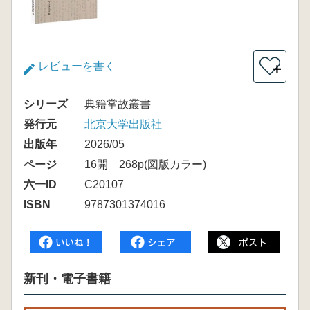
レビューを書く
＋
シリーズ
典籍掌故叢書
発行元
北京大学出版社
出版年
2026/05
ページ
16開 268p(図版カラー)
六一ID
C20107
ISBN
9787301374016
新刊・電子書籍