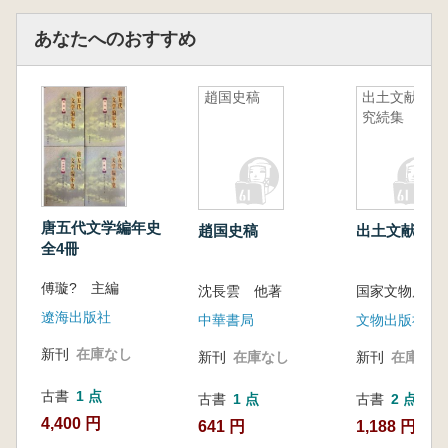
あなたへのおすすめ
趙国史稿
出土文献研
究続集
唐五代文学編年史
趙国史稿
出土文献研究
全4冊
傅璇? 主編
沈長雲 他著
遼海出版社
中華書局
文物出版社
新刊
在庫なし
新刊
在庫なし
新刊
在庫なし
古書
1 点
古書
1 点
古書
2 点
4,400 円
641 円
1,188 円~