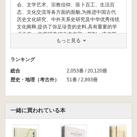
会、文学艺术、宗教信仰、医卜百工、生活百
态、文化交流等各方面的面貌,为推进中国古代
历史文化研究、中外关系史研究及中华优秀传统
文化阐释,提供了弥足珍贵的史料,具有重要的学
术价值。 本书精选42件在内容、形制、流传等
もっと見る
方面富有特色的国家图书馆所藏敦煌西域文献,
搭配120多幅精美图片,分“珍品琳琅”“古书原
貌”“世间百态”“文学艺术”“文化交融”“佛在人间”“玄
ランキング
门文献”“珍本流传”八大板块,以通俗易懂的语言,
総合
多维度阐释文献价值,解读写本时代书籍文化,讲
2,053番 / 20,120冊
述文献背后的历史故事。
歴史・地理（考古外）
51番 / 2,893冊
敦煌西域文献は近代学術文献の重要な発見の
一つであり、中古時期における中国の歴史発
一緒に買われている本
展、経済社会、文学芸術、宗教信仰、医卜百
工、生活百態、文化交流など各方面の面貌を十
分に展示し、中国古代歴史文化研究、中外関係