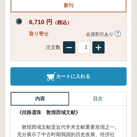
新刊
6,710 円
（税込）
取り寄せ
会員割引あり
注文数
カートに入れる
内容
目次
《丝路遗珠 敦煌西域文献》
敦煌西域文献是近代学术文献重要发现之一,
充分展示了中古时期我国的历史发展、经济社