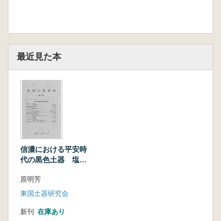
最近見た本
信濃における平安時
代の黒色土器 塩尻
市吉田川西遺跡の出
原明芳
土資料をもとにして
東国土器研究会
新刊
在庫あり