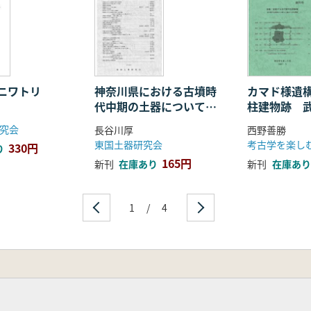
ニワトリ
神奈川県における古墳時
カマド様遺
代中期の土器について
柱建物跡 
変遷と画期の側面から
『8 1号住
究会
長谷川厚
西野善勝
って
東国土器研究会
考古学を楽し
330円
り
165円
新刊
在庫あり
新刊
在庫あり
1
/
4