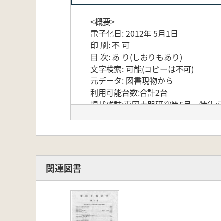
<概要>
電子化日: 2012年 5月1日
印 刷: 不 可
目 次: あ り(しおりもあり)
文字検索: 可能(コピーは不可)
元データ: 図書現物から
利用可能台数:合計2台
掲載雑誌:東国土器研究第5号 特集
関連図書