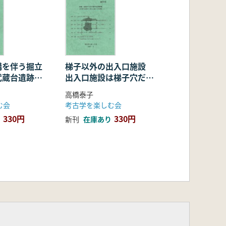
構を伴う掘立
梯子以外の出入口施設
武蔵台遺跡の
出入口施設は梯子穴だけ
居跡』をめぐ
ではない
高橋泰子
む会
考古学を楽しむ会
330円
330円
新刊
在庫あり