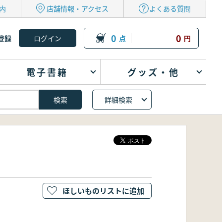
内
店舗情報・アクセス
よくある質問
0
0
登録
点
円
電子書籍
グッズ・他
詳細検索
ほしいものリストに追加