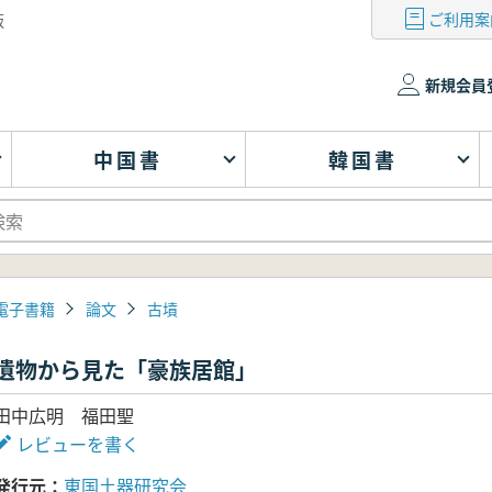
ご利用案
版
新規会員
中国書
韓国書
電子書籍
論文
古墳
遺物から見た「豪族居館」
田中広明 福田聖
レビューを書く
発行元
東国土器研究会