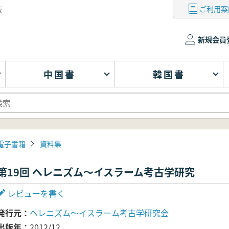
ご利用案
版
新規会員
中国書
韓国書
電子書籍
資料集
第19回 へレニズム～イスラーム考古学研究
レビューを書く
発行元
ヘレニズム～イスラーム考古学研究会
出版年
2012/12