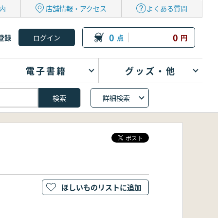
内
店舗情報・アクセス
よくある質問
0
0
登録
点
円
電子書籍
グッズ・他
詳細検索
ほしいものリストに追加