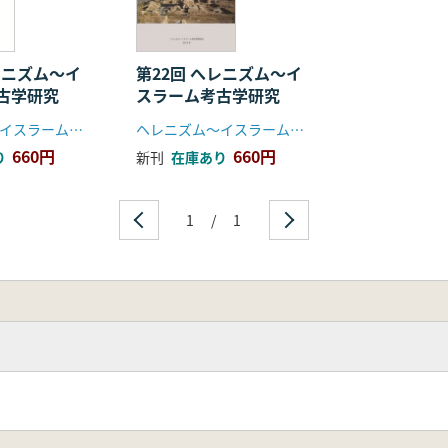
・テパ仏教寺院址」
イナンナ/イシュタル女神を祀る神殿」
鶏を銜える山猫形リュトンの銘文」
ミラ遺跡北墓地129-b号墓の建築学的研究2012」
レニズム〜イ
第22回 へレニズム〜イ
古学研究
スラーム考古学研究
gy」
る神々」
ヘレニズム〜イスラーム考古学研究会
ヘレニズム〜イスラーム考古学研究会
エジプト西方デルタ調査―2010～11年度の調査概要と成果―
660円
660円
り
新刊
在庫あり
シャ湾西北岸における交易ルートと中国陶磁」
湾岸の港町ディバのマドバッサ」
アのアーチネットの建築史的考察」
1
/
1
積術 (2) - 城壁・擁壁の組積 -」
期ペンデンティブ」