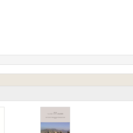
白瀧絢子、中井泉 「カンボジアの古代ガラスと天然石コレクシ
墓出土西方ガラスについて ―蛍光X線分析の結果から
」
装飾樹木杯をめぐって ～ピンサー装飾ガラスの文様
」
ラの墓所」
比較―《アレクサンドロス石棺》を中心に」
中国鏡」
ける「女人の供養」の場面について」
ティカ―新出のガンダーラ彫刻―」