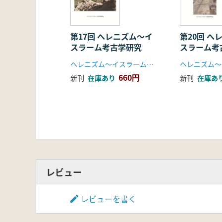
小山満、川崎建三 「ダルヴェルジン
堀岡晴美 「初期王朝期マリにおける
春田晴郎 「MIHO MUSEUM所蔵
濱崎一志、西藤清秀、石川慎治 「パル
第17回 へレニズム〜イ
第20回 へ
スラーム考古学研究
スラーム考
辻成史 「ゲミレル島におけるHodolo
宮下佐江子 「パルミラ美術にみられ
ヘレニズム〜イスラーム考古学研究会
長谷川奏、惠多谷雅弘、春山成子 「
660円
新刊
在庫あり
新刊
在庫あ
四日市康博 「モンゴル時代のペル
佐々木花江・佐々木達夫 「オマーン
深見奈緒子 「10世紀、アンダルシ
岡田保良 「ヘレニズム-ロ-マ期の石造組
投稿論文 吉武隆一 「ヨルダンの初
レビュー
レビューを書く