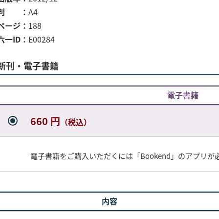
判
A4
ページ
188
六一ID
E00284
新刊・電子書籍
電子書籍
660 円
（税込）
電子書籍をご購入いただくには「Bookend」のアプリが
内容