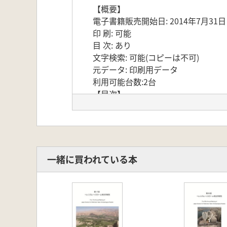
【概要】
電子書籍販売開始日: 2014年7月31日
印 刷: 可能
目 次: あり
文字検索: 可能(コピーは不可)
元データ: 印刷用データ
利用可能台数:2台
【目次】
ラプチェフ・セルゲイ、松崎真弓、
巽善信 「天理参考館所蔵の伝洛陽唐
―
真道洋子 「天理参考館所蔵ピンサー
～
一緒に買われている本
松尾登史子 「古代マケドニア王都ペ
中村友代 「紀元前4世紀の戦闘図像
石渡美江 「イラク、セレウキア出土
井上豪 「キジル第2様式仏伝図にお
小谷仲男 「ブッダと裸形外道パー