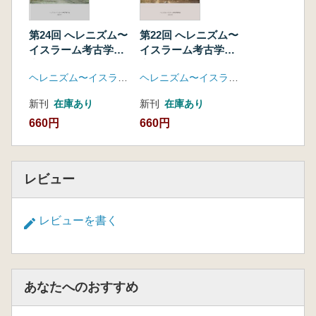
ヘレニズム村落-経済活動の復元考察(1) 聞き取
り調査(Hellenistic Village Site at the Lakeside
第24回 へレニズム〜
第22回 へレニズム〜
along the Mediterranean Sea, Egypt:(1)
イスラーム考古学研
イスラーム考古学研
Inquiring for the
究
究
Reconstruction of the Economic Activity.)
ヘレニズム〜イスラーム考古学研究会
ヘレニズム〜イスラーム考古学研究会
津村 眞輝子 北シリア、ユーフラテス川中流
新刊
在庫あり
新刊
在庫あり
域のヘレニズム～ローマ・ビザンツ時代の埋葬
施設(The Hellenistic, Roman and Byzantine
660円
660円
Burials on the Syrian Middle Euphrates.)
西藤 清秀 パルミラ北墓地129-b 号墓出土Lion
Daadler Coin とオランダの画家が描いた風景
レビュー
画(Lion Daadler Coins from No.129-b House
Tomb at the North Necropolis in Palmyra and a
レビューを書く
Palmyrene
Landscape drawn by a Dutch Painter.)
佐々木 達夫 アラビア湾の真珠貝採取法につ
いて―シャルジャ海岸の貝殻堆積層から探る仮
あなたへのおすすめ
説―(Collection Method of Pearl Shell in the
Arabian Gulf: Hypothesis Seen from the Shell