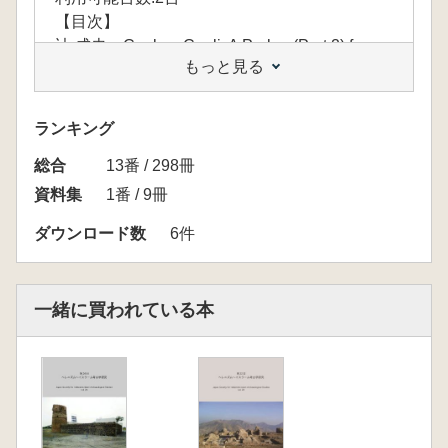
【目次】
辻 成史 Caelum Caeli. A Prolog (Part 2) from
もっと見る
Vision to Icon.
松尾 登史子 古代マケドニアの石造物におけ
る大理石材使用に関する考察(Research on Use
ランキング
of Marble Stone in Ancient Macedonian
総合
Architecture and Other Stonework.)
13番 / 298冊
喜田 いくみ イタリア・ルネサンス絵画にお
資料集
1番 / 9冊
ける古代建築の受容―柱頭の表現をめぐって
ダウンロード数
6件
―(Altarpiece Capitals in Renaissance Venice.)
横山 操 坂本 稔 遠藤利恵 東村 純子
村上 由美子 泉 拓良
一緒に買われている本
京都大学総合博物館 エジプト考古資料 コプ
ト織物について(Spectroscopic Analysis of
Dyes Used in Coptic Textiles in the Egypt
Collection of Kyoto University
Museum.)
長谷川 奏 エジプト・地中海沿岸湖沼地帯の