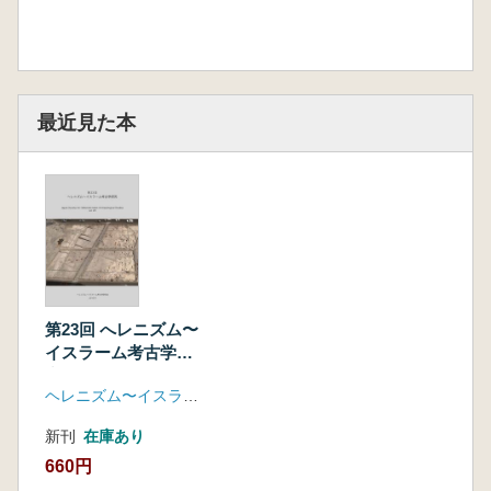
Layers on the
Coast of Sharjah.)
石渡 美江 アフラシアブ第1 室出土北・東壁の
壁画について(
On the Meaning of Murals in the Northern and
最近見た本
Eastern Walls of Afrasyab.)
加藤 直子 中央ガンダーラの仏教寺院におけ
る祠堂建築(Buddhist Chapels in the Area of
Central Gandhara.)
小谷 仲男 エラーパトラ龍王と梵志ナーラカ
の改宗 ―ガンダーラ出土の仏伝図の新解釈
―(The Conversion of Nāgarāja Elāpatra and
第23回 へレニズム〜
Māṇava Nālaka: A new identification of the
イスラーム考古学研
Narrative Relief
究
from Gandhāra.)
ヘレニズム〜イスラーム考古学研究会
中川原 育子 クチャ地域のヤクシャ系神像の
諸相(Some Aspects of Yaksha Descent Gods
新刊
在庫あり
Depicted in Buddhist Arts of Kucha District.)
660円