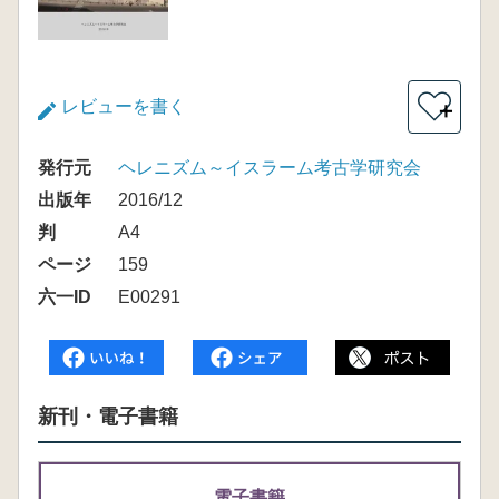
レビューを書く
＋
発行元
ヘレニズム～イスラーム考古学研究会
出版年
2016/12
判
A4
ページ
159
六一ID
E00291
新刊・電子書籍
電子書籍