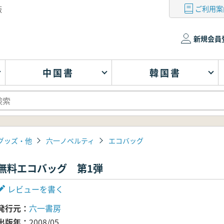
ご利用案
版
新規会員
中国書
韓国書
グッズ・他
六一ノベルティ
エコバッグ
無料エコバッグ 第1弾
レビューを書く
発行元
六一書房
出版年
2008/05