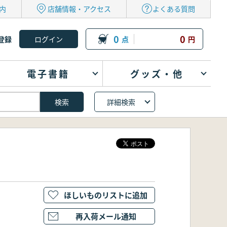
内
店舗情報・アクセス
よくある質問
0
0
登録
点
円
電子書籍
グッズ・他
詳細検索
ほしいものリストに追加
再入荷メール通知