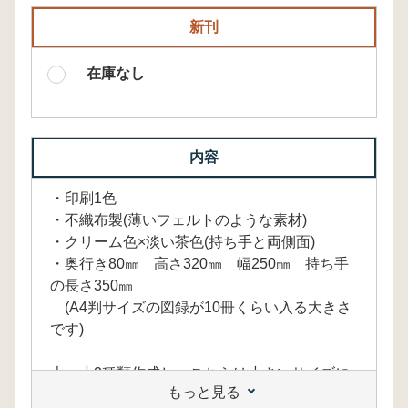
新刊
在庫なし
内容
・印刷1色
・不織布製(薄いフェルトのような素材)
・クリーム色×淡い茶色(持ち手と両側面)
・奥行き80㎜ 高さ320㎜ 幅250㎜ 持ち手
の長さ350㎜
(A4判サイズの図録が10冊くらい入る大きさ
です)
大・小2種類作成し、こちらは小さいサイズに
もっと見る
なります。