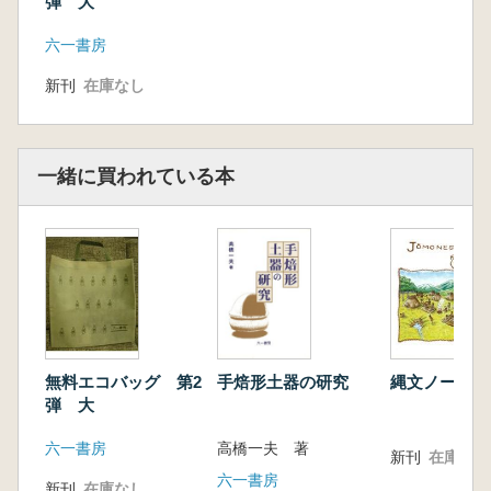
弾 大
六一書房
新刊
在庫なし
一緒に買われている本
縄文ノート 
手焙形土器の研究
無料エコバッグ 第2
弾 大
高橋一夫 著
六一書房
新刊
在庫なし
六一書房
新刊
在庫なし