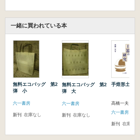
一緒に買われている本
無料エコバッグ 第2
手焙形土器の
無料エコバッグ 第2
弾 小
弾 大
六一書房
高橋一夫 著
六一書房
六一書房
新刊
在庫なし
新刊
在庫なし
新刊
在庫なし