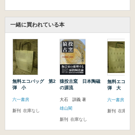
一緒に買われている本
無料エコバッグ 第2
猿投古窯 日本陶磁
無料エコバッ
弾 小
の源流
弾 大
六一書房
大石 訓義 著
六一書房
雄山閣
新刊
在庫なし
新刊
在庫なし
新刊
在庫なし