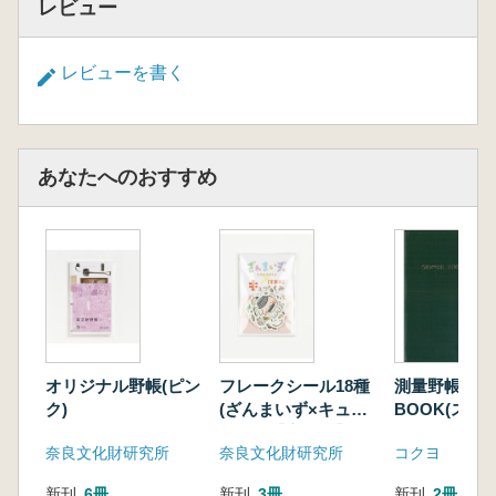
レビュー
レビューを書く
あなたへのおすすめ
オリジナル野帳(ピン
フレークシール18種
測量野帳 SK
ク)
(ざんまいず×キュー
BOOK(スケ
トぐみ【宮都組】)
ク)
奈良文化財研究所
奈良文化財研究所
コクヨ
新刊
6冊
新刊
3冊
新刊
2冊