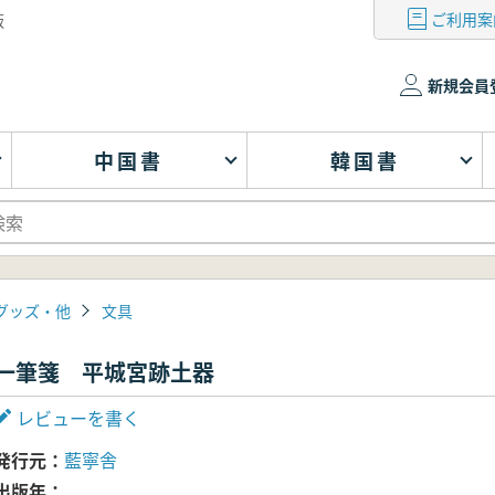
ご利用案
版
新規会員
中国書
韓国書
グッズ・他
文具
一筆箋 平城宮跡土器
レビューを書く
発行元
藍寧舎
出版年