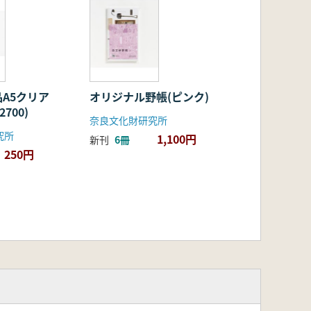
A5クリア
オリジナル野帳(ピンク)
700)
奈良文化財研究所
究所
1,100円
新刊
6冊
250円