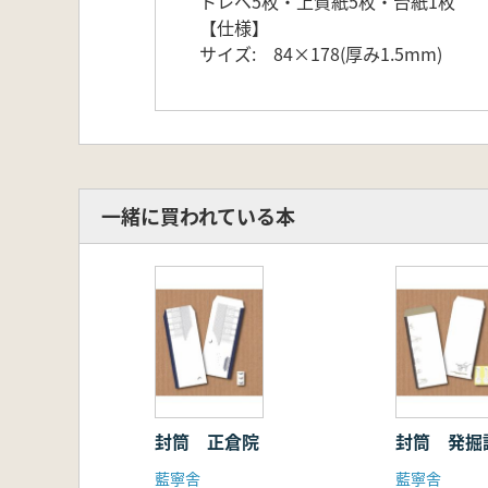
トレペ5枚・上質紙5枚・台紙1枚
【仕様】
サイズ: 84×178(厚み1.5mm)
一緒に買われている本
封筒 正倉院
封筒 発掘
藍寧舎
藍寧舎