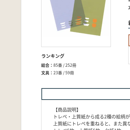
ランキング
総合
85番 / 252冊
文具
23番 / 59冊
【商品説明】
トレペ・上質紙から成る2種の絵柄
上質紙にトレペを重ねると、また異