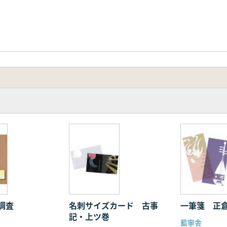
調査
名刺サイズカード 古事
一筆箋 正
記・上ツ巻
藍寧舎