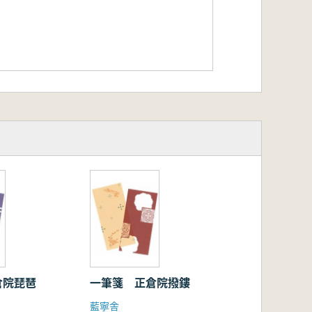
倉院琵琶
一筆箋 正倉院撥鏤
藍寧舎