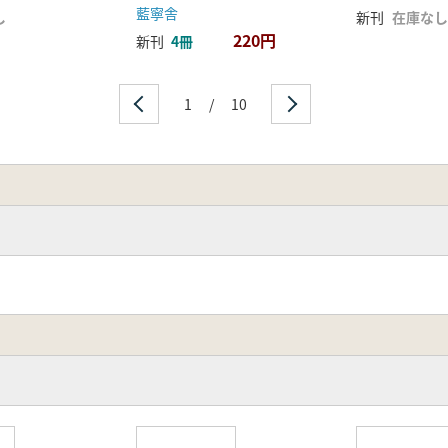
藍寧舎
し
新刊
在庫なし
220円
新刊
4冊
1
/
10