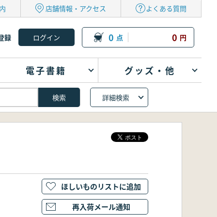
内
店舗情報・アクセス
よくある質問
0
0
登録
点
円
電子書籍
グッズ・他
詳細検索
ほしいものリストに追加
再入荷メール通知