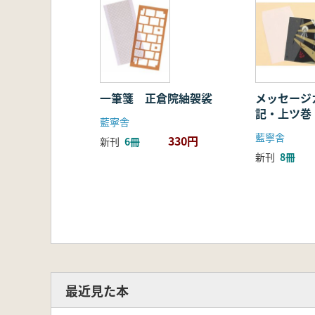
一筆箋 正倉院紬袈裟
メッセージ
記・上ツ巻
藍寧舎
藍寧舎
330円
新刊
6冊
新刊
8冊
最近見た本