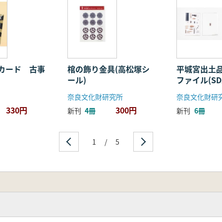
カード 古事
棺の飾り金具(高松塚シ
平城宮出土品
ール)
ファイル(SD2
奈良文化財研究所
奈良文化財研
330円
300円
新刊
4冊
新刊
6冊
1
/
5