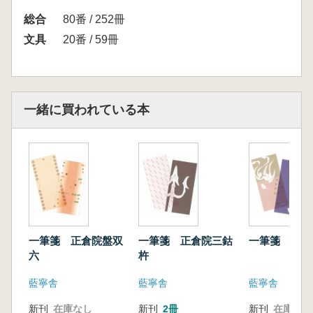
総合
80番 / 252冊
文具
20番 / 59冊
一緒に買われている本
一筆箋 正倉院盤双
一筆箋 正倉院三鈷
一筆箋 正倉
六
杵
藍寧舎
藍寧舎
藍寧舎
新刊
在庫なし
新刊
2冊
新刊
在庫なし