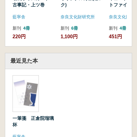
古事記・上ツ巻
ク)
トファイル
藍寧舎
奈良文化財研究所
奈良文化財研
新刊
4冊
新刊
6冊
新刊
4冊
220円
1,100円
451円
最近見た本
一筆箋 正倉院瑠璃
杯
藍寧舎