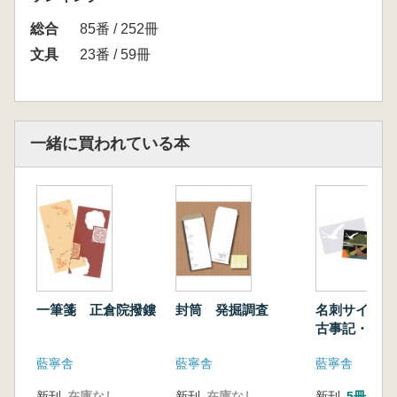
総合
85番 / 252冊
文具
23番 / 59冊
一緒に買われている本
一筆箋 正倉院撥鏤
封筒 発掘調査
名刺サイズ
古事記・中ツ
藍寧舎
藍寧舎
藍寧舎
新刊
在庫なし
新刊
在庫なし
新刊
5冊