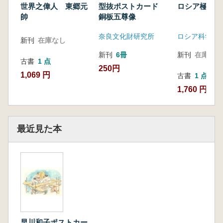
世界之偉人 東郷元
型抜ポストカード
ロシア極東先
帥
銅板五尊像
奈良文化財研究所
新刊
在庫なし
新刊
6冊
新刊
在庫なし
古書
1 点
250円
1,069 円
古書
1 点
1,760 円
最近見た本
早川和子ポストカー