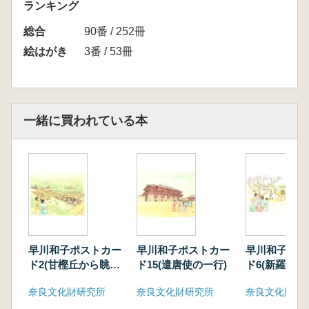
ランキング
総合
90番 / 252冊
絵はがき
3番 / 53冊
一緒に買われている本
早川和子ポストカー
早川和子ポストカー
早川和子ポス
ド2(甘樫丘から眺め
ド15(遣唐使の一行)
ド6(新羅か
た飛鳥の風景)
たラクダを見
奈良文化財研究所
奈良文化財研究所
奈良文化財研
飛鳥の人々)